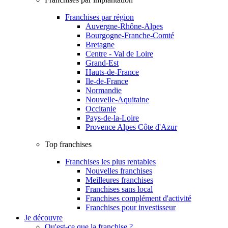
Franchises par région
Auvergne-Rhône-Alpes
Bourgogne-Franche-Comté
Bretagne
Centre - Val de Loire
Grand-Est
Hauts-de-France
Ile-de-France
Normandie
Nouvelle-Aquitaine
Occitanie
Pays-de-la-Loire
Provence Alpes Côte d'Azur
Top franchises
Franchises les plus rentables
Nouvelles franchises
Meilleures franchises
Franchises sans local
Franchises complément d'activité
Franchises pour investisseur
Je découvre
Qu'est-ce que la franchise ?