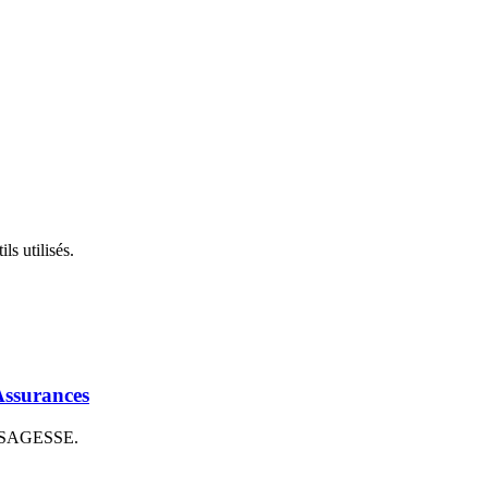
s utilisés.
Assurances
au SAGESSE.