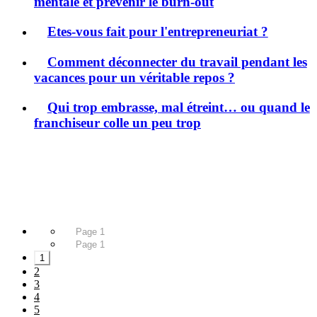
mentale et prévenir le burn-out
Etes-vous fait pour l'entrepreneuriat ?
Comment déconnecter du travail pendant les
vacances pour un véritable repos ?
Qui trop embrasse, mal étreint… ou quand le
franchiseur colle un peu trop
Page 1
Page 1
1
2
3
4
5