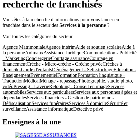
recherche de franchisés
Vous êtes à la recherche d'informations pour vous lancer en
franchise dans le secteur des
Services à la personne
?
Voir toutes les catégories du secteur
Agence Matrimoniale
Agence intérim
Aide et soutien scolaire
Aide à
la personne
Animaux
Assistance Juridique
Communication - Publicité
- Marketing
Conciergerie
Courtage assurance
Courtage en
financement
Crèche - Micro-crèche - Crèche privée
Crèches à
domicile-Garde d'enfants
Déménagement - Self-stockage
Education -
Enseignement
Evènementiel
Formation
Formation linguistique -
Traduction
Médical
Ménage - repassage
Photographie, studio photo,
vidéo
Pressing - Laverie
Relooking - Conseil en image
Services
automobiles
Services aux particuliers
Services aux personnes âgées et
dépendantes
Services financiers - Gestion de patrimoine -
Défiscalisation
Services funéraires
Services à domicile
Sécurité et
surveillance
Assistance informatique
Détective privé
Enseignes à la une