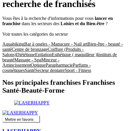
recherche de franchisés
Vous êtes à la recherche d'informations pour vous
lancer en
franchise
dans les secteurs des
Loisirs et du Bien-être
?
Voir toutes les catégories du secteur
Aquabiking
Bar à ongles - Manucure - Nail art
Bien-être - beauté -
santé
Centre de bronzage
Coiffure (Produits -
Salons)
Diététique
Epilation
Esthétique ( maquilleur )
Instituts de
beauté
Massage - Spa
Minceur -
Amincissement
Optique
Parapharmacie
Parfums -
cosmétiques
Santé
Secteur dentaire
Sport - Fitness
Nos principales franchises Franchises
Santé-Beauté-Forme
Mettre en favoris