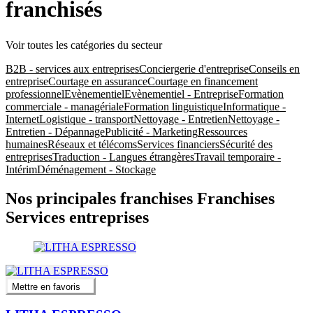
franchisés
Voir toutes les catégories du secteur
B2B - services aux entreprises
Conciergerie d'entreprise
Conseils en
entreprise
Courtage en assurance
Courtage en financement
professionnel
Evènementiel
Evènementiel - Entreprise
Formation
commerciale - managériale
Formation linguistique
Informatique -
Internet
Logistique - transport
Nettoyage - Entretien
Nettoyage -
Entretien - Dépannage
Publicité - Marketing
Ressources
humaines
Réseaux et télécoms
Services financiers
Sécurité des
entreprises
Traduction - Langues étrangères
Travail temporaire -
Intérim
Déménagement - Stockage
Nos principales franchises Franchises
Services entreprises
Mettre en favoris