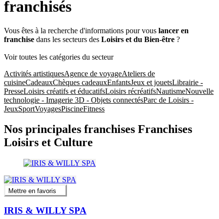
franchisés
Vous êtes à la recherche d'informations pour vous
lancer en
franchise
dans les secteurs des
Loisirs et du Bien-être
?
Voir toutes les catégories du secteur
Activités artistiques
Agence de voyage
Ateliers de
cuisine
Cadeaux
Chèques cadeaux
Enfants
Jeux et jouets
Librairie -
Presse
Loisirs créatifs et éducatifs
Loisirs récréatifs
Nautisme
Nouvelle
technologie - Imagerie 3D - Objets connectés
Parc de Loisirs -
Jeux
Sport
Voyages
Piscine
Fitness
Nos principales franchises Franchises
Loisirs et Culture
Mettre en favoris
IRIS & WILLY SPA