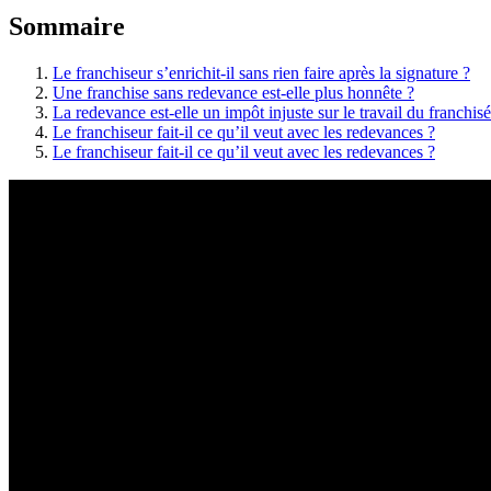
Sommaire
Le franchiseur s’enrichit-il sans rien faire après la signature ?
Une franchise sans redevance est-elle plus honnête ?
La redevance est-elle un impôt injuste sur le travail du franchisé
Le franchiseur fait-il ce qu’il veut avec les redevances ?
Le franchiseur fait-il ce qu’il veut avec les redevances ?