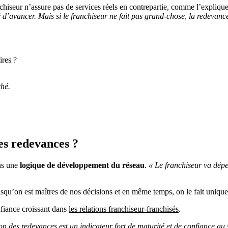
chiseur n’assure pas de services réels en contrepartie, comme l’expliq
 d’avancer. Mais si le franchiseur ne fait pas grand-chose, la redevance
ires ?
ché.
les redevances ?
ans une
logique de développement du réseau
.
« Le franchiseur va dépe
squ’on est maîtres de nos décisions et en même temps, on le fait unique
nfiance croissant dans
les relations franchiseur-franchisés
.
on des redevances est un indicateur fort de maturité et de confiance au 