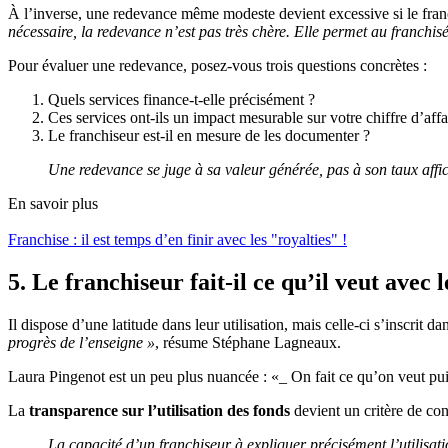
À l’inverse, une redevance même modeste devient excessive si le fran
nécessaire, la redevance n’est pas très chère. Elle permet au franchisé
Pour évaluer une redevance, posez-vous trois questions concrètes :
Quels services finance-t-elle précisément ?
Ces services ont-ils un impact mesurable sur votre chiffre d’affa
Le franchiseur est-il en mesure de les documenter ?
Une redevance se juge à sa valeur générée, pas à son taux affi
En savoir plus
Franchise : il est temps d’en finir avec les "royalties" !
5. Le franchiseur fait-il ce qu’il veut avec 
Il dispose d’une latitude dans leur utilisation, mais celle-ci s’inscrit d
progrès de l’enseigne »
, résume Stéphane Lagneaux.
Laura Pingenot est un peu plus nuancée : «_ On fait ce qu’on veut pui
La
transparence sur l’utilisation des fonds
devient un critère de co
La capacité d’un franchiseur à expliquer précisément l’utilisati