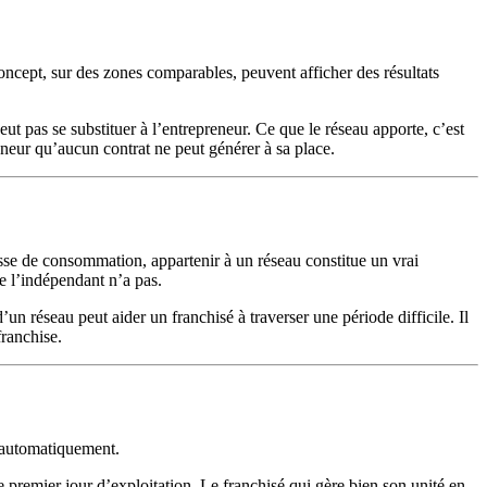
oncept, sur des zones comparables, peuvent afficher des résultats
ut pas se substituer à l’entrepreneur. Ce que le réseau apporte, c’est
eneur qu’aucun contrat ne peut générer à sa place.
sse de consommation, appartenir à un réseau constitue un vrai
ue l’indépendant n’a pas.
un réseau peut aider un franchisé à traverser une période difficile. Il
franchise.
 automatiquement.
 le premier jour d’exploitation. Le franchisé qui gère bien son unité en