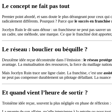
Le concept ne fait pas tout
Premier point abordé, et sans doute le plus dérangeant pour ceux qui c
radicalement différents. Pourquoi ? Parce que
le succès en franchise
Jocelyn Ruin le dit sans détour : un franchiseur ne peut pas sauver un 
un cadre, une méthode, une marque. Ce que le franchisé doit apporter, 
Le réseau : bouclier ou béquille ?
Deuxième idée reçue déconstruite dans l’émission :
le réseau protège
avantage. La mutualisation des ressources, la force du maillage national
Mais Jocelyn Ruin trace une ligne claire. La franchise, c’est une
assis
ne peut pas compenser durablement un pilotage défaillant. La nuance es
Et quand vient l’heure de sortir ?
Troisième idée reçue, souvent la plus négligée en phase de réflexion :
La revente de son affaire, qu’elle intervienne à la retraite ou pour tout