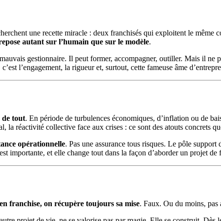
herchent une recette miracle : deux franchisés qui exploitent le même c
 repose autant sur l’humain que sur le modèle
.
mauvais gestionnaire. Il peut former, accompagner, outiller. Mais il ne pe
c’est l’engagement, la rigueur et, surtout, cette fameuse âme d’entrepr
 de tout
. En période de turbulences économiques, d’inflation ou de bai
, la réactivité collective face aux crises : ce sont des atouts concrets q
tance opérationnelle
. Pas une assurance tous risques. Le pôle support d’
t importante, et elle change tout dans la façon d’aborder un projet de 
en franchise, on récupère toujours sa mise
. Faux. Ou du moins, pas
 autre projet de vie, ne se valorise pas par magie. Elle se construit. Dès