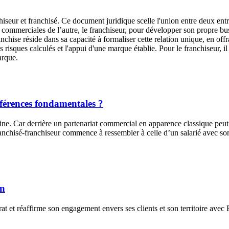
anchiseur et franchisé. Ce document juridique scelle l'union entre deux e
des commerciales de l’autre, le franchiseur, pour développer son propre bu
hise réside dans sa capacité à formaliser cette relation unique, en offra
 risques calculés et l'appui d'une marque établie. Pour le franchiseur, il
arque.
ifférences fondamentales ?
ine. Car derrière un partenariat commercial en apparence classique peut 
franchisé-franchiseur commence à ressembler à celle d’un salarié avec son
nn
at et réaffirme son engagement envers ses clients et son territoire avec