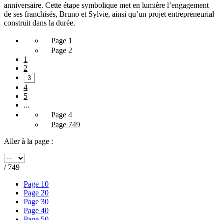
anniversaire. Cette étape symbolique met en lumière l’engagement
de ses franchisés, Bruno et Sylvie, ainsi qu’un projet entrepreneurial
construit dans la durée.
Page 1
Page 2
1
2
3
4
5
...
Page 4
Page 749
Aller à la page :
/ 749
Page 10
Page 20
Page 30
Page 40
Page 50