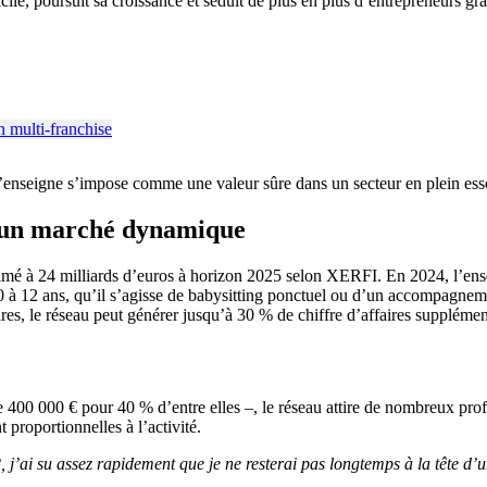
cile, poursuit sa croissance et séduit de plus en plus d’entrepreneurs
l’enseigne s’impose comme une valeur sûre dans un secteur en plein ess
s un marché dynamique
é à 24 milliards d’euros à horizon 2025 selon XERFI. En 2024, l’enseig
0 à 12 ans, qu’il s’agisse de babysitting ponctuel ou d’un accompagneme
es, le réseau peut générer jusqu’à 30 % de chiffre d’affaires supplément
400 000 € pour 40 % d’entre elles –, le réseau attire de nombreux profi
 proportionnelles à l’activité.
, j’ai su assez rapidement que je ne resterai pas longtemps à la tête d’