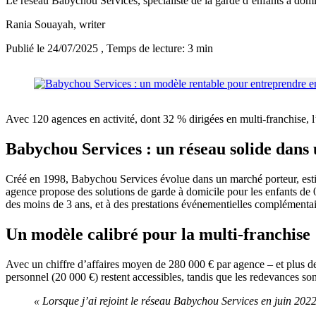
Le réseau Babychou Services, spécialiste de la garde d’enfants à domi
Rania Souayah
, writer
Publié le 24/07/2025
, Temps de lecture: 3 min
Avec 120 agences en activité, dont 32 % dirigées en multi-franchise, 
Babychou Services : un réseau solide dan
Créé en 1998, Babychou Services évolue dans un marché porteur, estim
agence propose des solutions de garde à domicile pour les enfants de 
des moins de 3 ans, et à des prestations événementielles complémentair
Un modèle calibré pour la multi-franchise
Avec un chiffre d’affaires moyen de 280 000 € par agence – et plus de 
personnel (20 000 €) restent accessibles, tandis que les redevances sont
« Lorsque j’ai rejoint le réseau Babychou Services en juin 2022