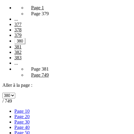
Page 1
Page 379
...
377
378
379
380
381
382
383
...
Page 381
Page 749
Aller à la page :
/ 749
Page 10
Page 20
Page 30
Page 40
Page 50