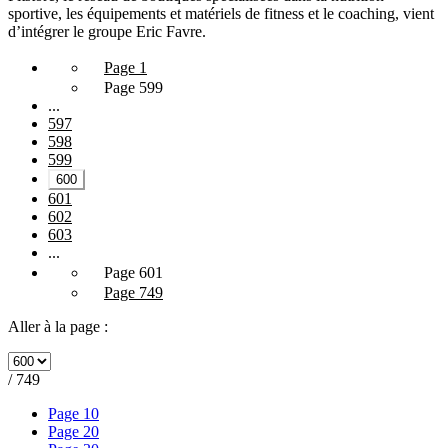
sportive, les équipements et matériels de fitness et le coaching, vient
d’intégrer le groupe Eric Favre.
Page 1
Page 599
...
597
598
599
600
601
602
603
...
Page 601
Page 749
Aller à la page :
/ 749
Page 10
Page 20