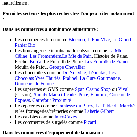
naturellement.
Parmi les secteurs les plus recherchés l’on peut citer notamment
:
Dans les commerces à dominance alimentaire :
Les commerces bio comme
Biocoop
,
L’Eau Vive
,
Le Grand
Panier Bio
Les boulangeries / terminaux de cuisson comme
La Mie
Câline
,
Les Fromentiers,
La Mie de Pain
, Histoire de Pains,
Fischer,
Boréa
, Le Fournil de Pierre,
Les Fournils de France
,
Moulin de Paiou,
Groupe Chevallier
Les chocolatiers comme
De Neuville
,
Léonidas
,
Les
Chocolats Yves Thuriès
,
Pralibel
,
La Cure Gourmande
,
Douceurs de France
Les supérettes et GMS comme
Spar
,
Casino Shop
ou
Vival
(Casino),
Simply Market,
Leader Price
,
Franprix,
Coccinelle
Express
,
Carrefour Proximité
Les épiceries comme
Comtesse du Barry
,
La Table du Marché
et les fromageries/crémeries comme
Laiterie Gilbert
Les cavistes comme
Inter-Caves
Les commerces de surgelés comme
Picard
Dans les commerces d’équipement de la maison :