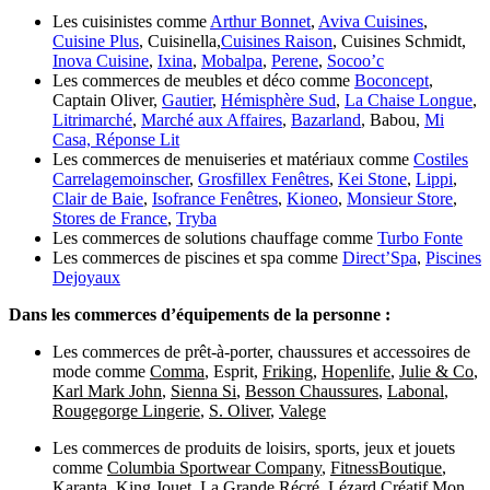
Les cuisinistes comme
Arthur Bonnet
,
Aviva Cuisines
,
Cuisine Plus
, Cuisinella,
Cuisines Raison
, Cuisines Schmidt,
Inova Cuisine
,
Ixina
,
Mobalpa
,
Perene
,
Socoo’c
Les commerces de meubles et déco comme
Boconcept
,
Captain Oliver,
Gautier
,
Hémisphère Sud
,
La Chaise Longue
,
Litrimarché
,
Marché aux Affaires
,
Bazarland
, Babou,
Mi
Casa,
Réponse Lit
Les commerces de menuiseries et matériaux comme
Costiles
Carrelagemoinscher
,
Grosfillex Fenêtres
,
Kei Stone
,
Lippi
,
Clair de Baie
,
Isofrance Fenêtres
,
Kioneo
,
Monsieur Store
,
Stores de France
,
Tryba
Les commerces de solutions chauffage comme
Turbo Fonte
Les commerces de piscines et spa comme
Direct’Spa
,
Piscines
Dejoyaux
Dans les commerces d’équipements de la personne :
Les commerces de prêt-à-porter, chaussures et accessoires de
mode comme
Comma
, Esprit,
Friking
,
Hopenlife
,
Julie & Co
,
Karl Mark John
,
Sienna Si
,
Besson Chaussures
,
Labonal
,
Rougegorge Lingerie
,
S. Oliver
,
Valege
Les commerces de produits de loisirs, sports, jeux et jouets
comme
Columbia Sportwear Company
,
FitnessBoutique
,
Karanta
,
King Jouet
,
La Grande Récré
,
Lézard Créatif,
Mon