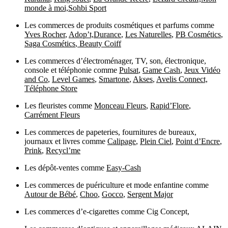
monde à moi,
Sohbi Sport
Les commerces de produits cosmétiques et parfums comme
Yves Rocher
,
Adop’t,
Durance
,
Les Naturelles
,
PB Cosmétics
,
Saga Cosmétics
,
Beauty Coiff
Les commerces d’électroménager, TV, son, électronique,
console et téléphonie comme
Pulsat
,
Game Cash
,
Jeux Vidéo
and Co
,
Level Games
,
Smartone
,
Akses
,
Avelis Connect,
Téléphone Store
Les fleuristes comme
Monceau Fleurs
,
Rapid’Flore
,
Carrément Fleurs
Les commerces de papeteries, fournitures de bureaux,
journaux et livres comme
Calipage
,
Plein Ciel
,
Point d’Encre
,
Prink
,
Recycl’me
Les dépôt-ventes comme
Easy-Cash
Les commerces de puériculture et mode enfantine comme
Autour de Bébé
,
Choo
,
Gocco
,
Sergent Major
Les commerces d’e-cigarettes comme Cig Concept,