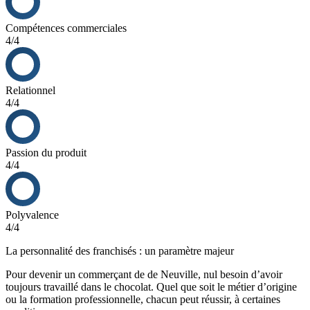
Produits de Qualité : En tant qu’ambassadeurs du savoir-faire
français, les boutiques De Neuville proposent des produits de
Compétences commerciales
haute qualité, incluant des assortiments de chocolats et de
4/4
spécialités régionales.
Innovation et Expérience Client : De Neuville met l’accent sur
l’innovation et l’expérience client, offrant des expériences
ludiques et joyeuses autour du chocolat, ce qui peut aider à
Relationnel
fidéliser la clientèle.
4/4
Passion du produit
4/4
Polyvalence
4/4
La personnalité des franchisés : un paramètre majeur
Pour devenir un commerçant de de Neuville, nul besoin d’avoir
toujours travaillé dans le chocolat. Quel que soit le métier d’origine
ou la formation professionnelle, chacun peut réussir, à certaines