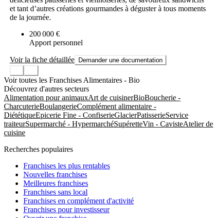
et tant d’autres créations gourmandes à déguster à tous moments
de la journée.
200 000 €
Apport personnel
Voir la fiche détaillée
Demander une documentation
Voir toutes les Franchises Alimentaires - Bio
Découvrez d'autres secteurs
Alimentation pour animaux
Art de cuisiner
Bio
Boucherie -
Charcuterie
Boulangerie
Complément alimentaire -
Diététique
Epicerie Fine - Confiserie
Glacier
Patisserie
Service
traiteur
Supermarché - Hypermarché
Supérette
Vin - Caviste
Atelier de
cuisine
Recherches populaires
Franchises les plus rentables
Nouvelles franchises
Meilleures franchises
Franchises sans local
Franchises en complément d'activité
Franchises pour investisseur