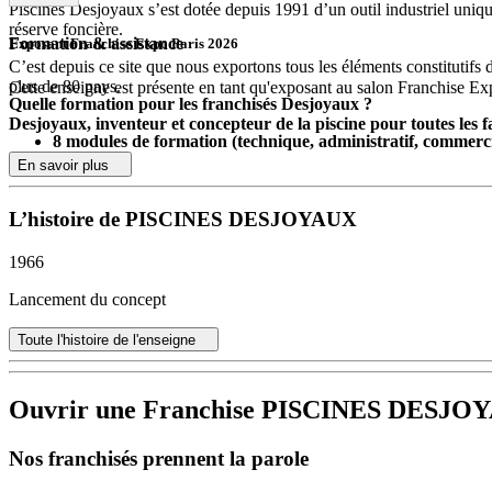
Piscines Desjoyaux s’est dotée depuis 1991 d’un outil industriel uniq
réserve foncière.
Formation & assistance
Exposant Franchise Expo Paris 2026
C’est depuis ce site que nous exportons tous les éléments constitutifs de
plus de 80 pays.
Cette enseigne est présente en tant qu'exposant au salon Franchise Ex
Quelle formation pour les franchisés Desjoyaux ?
Desjoyaux, inventeur et concepteur de la piscine pour toutes les fa
8 modules de formation (technique, administratif, commercia
Desjoyaux en chiffres :
Formation technique et pratique sur site
En savoir plus
Accompagnement quotidien d’un responsable de zone
1966
l’année de la première piscine construite par Jean Desjoy
Immersion dans une concession pilote
L’histoire de PISCINES DESJOYAUX
250 000
le nombre de piscines Desjoyaux installées dans le mo
60 ans
d’expériences
3 à 4
brevets internationaux Desjoyaux déposé chaque année
1966
50 millions d’euros
qui ont été investis au cours des 5 dernièr
5 000 personnes
qui, chaque jour, œuvrent pour la marque
Lancement du concept
Les + de l’enseigne Desjoyaux : La force d’un leader
Toute l'histoire de l'enseigne
La
force d’une enseigne connue
, reconnue, gage de crédibilit
Un
soutien pour votre réussite
, recherche d’emplacement, recr
Ouvrir une Franchise PISCINES DESJO
Recrutements de contacts, création de trafic, animation de votre 
Nos franchisés prennent la parole