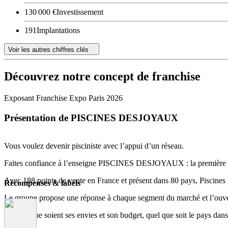
130 000 €
Investissement
191
Implantations
Voir les autres chiffres clés
Découvrez notre concept de franchise
Exposant Franchise Expo Paris 2026
Présentation de PISCINES DESJOYAUX
Vous voulez devenir pisciniste avec l’appui d’un réseau.
Faites confiance à l’enseigne PISCINES DESJOYAUX : la première stru
Avec 188 points de vente en France et présent dans 80 pays, Piscines 
Récompenses & labels
Le groupe propose une réponse à chaque segment du marché et l’ouver
Quelles que soient ses envies et son budget, quel que soit le pays dans