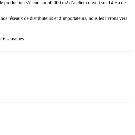
 de production s’étend sur 50 000 m2 d’atelier couvert sur 14 Ha de
à nos réseaux de distributeurs et d’importateurs, nous les livrons vers
ur 6 semaines
roupe, de la notoriété et de l’image.
s à décliner sur votre secteur