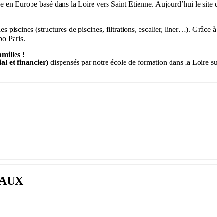
ue en Europe basé dans la Loire vers Saint Etienne. Aujourd’hui le site
s piscines (structures de piscines, filtrations, escalier, liner…). Grâce 
po Paris.
milles !
l et financier)
dispensés par notre école de formation dans la Loire s
aux
nde aujourd’hui
es années
é et d’efficacité commerciale.
utement, formation… Vous bénéficiez de tous les services supports du g
YAUX
fichier clients, la marque met à votre disposition des outils opérationnel