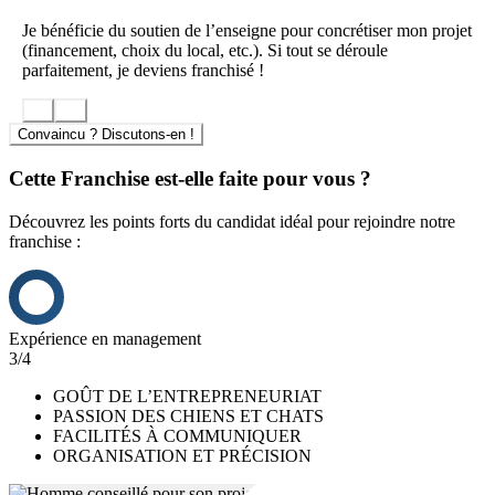
Les POINTS FORTS du marché en France :
Je bénéficie du soutien de l’enseigne pour concrétiser mon projet
(financement, choix du local, etc.). Si tout se déroule
Plus de 22 millions de chiens et de chats en France
parfaitement, je deviens franchisé !
Plus de 48% des foyers propriétaires d’un animal de
compagnie
Un marché de 3,5 milliards d’Euros par an
Convaincu ? Discutons-en !
Une dépense annuelle moyenne de 800€ par chien et 600€
par chat
Cette Franchise est-elle faite pour vous ?
Un marché en croissance depuis de nombreuses années
Les POINTS FORTS du réseau Pet’s Planet :
Découvrez les points forts du candidat idéal pour rejoindre notre
franchise :
Une connaissance parfaite des produits et du marché
Une production contrôlée.
Un politique commerciale dynamique, efficace et innovante
Une puissance d’achat, de référencement et de logistique
Une formation initiale et continue, d’un haut niveau
Expérience en management
professionnel
3/4
Une expertise multidisciplinaire au service de nos franchisés
Une exclusivité des produits sur votre territoire
GOÛT DE L’ENTREPRENEURIAT
PASSION DES CHIENS ET CHATS
FACILITÉS À COMMUNIQUER
ORGANISATION ET PRÉCISION