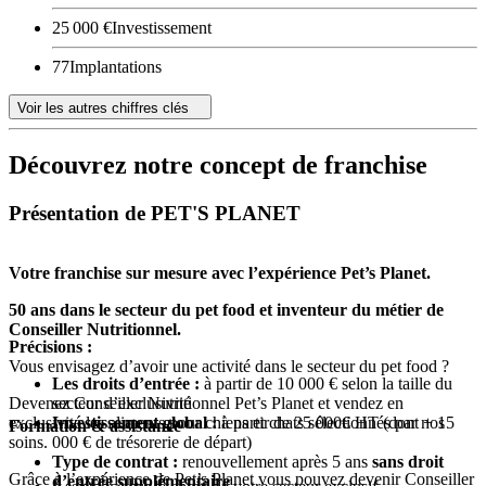
25 000 €
Investissement
77
Implantations
Voir les autres chiffres clés
Découvrez notre concept de franchise
Présentation de PET'S PLANET
Votre franchise sur mesure avec l’expérience Pet’s Planet.
50 ans dans le secteur du pet food et inventeur du métier de
Conseiller Nutritionnel.
Précisions :
Vous envisagez d’avoir une activité dans le secteur du pet food ?
Les droits d’entrée :
à partir de 10 000 € selon la taille du
Devenez Conseiller Nutritionnel Pet’s Planet et vendez en
secteur d’exclusivité
exclusivité les aliments pour chiens et chats sélectionnés par nos
Investissement global :
à partir de 25 000€ HT (dont + 15
Formation & assistance
soins.
000 € de trésorerie de départ)
Type de contrat :
renouvellement après 5 ans
sans droit
Grâce à l’expérience de Pet’s Planet vous pouvez devenir Conseiller
d’entrée supplémentaire