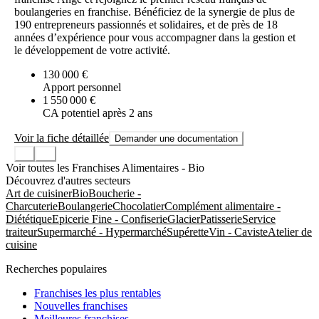
boulangeries en franchise. Bénéficiez de la synergie de plus de
190 entrepreneurs passionnés et solidaires, et de près de 18
années d’expérience pour vous accompagner dans la gestion et
le développement de votre activité.
130 000 €
Apport personnel
1 550 000 €
CA potentiel après 2 ans
Voir la fiche détaillée
Demander une documentation
Voir toutes les Franchises Alimentaires - Bio
Découvrez d'autres secteurs
Art de cuisiner
Bio
Boucherie -
Charcuterie
Boulangerie
Chocolatier
Complément alimentaire -
Diététique
Epicerie Fine - Confiserie
Glacier
Patisserie
Service
traiteur
Supermarché - Hypermarché
Supérette
Vin - Caviste
Atelier de
cuisine
Recherches populaires
Franchises les plus rentables
Nouvelles franchises
Meilleures franchises