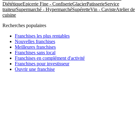
Diététique
Epicerie Fine - Confiserie
Glacier
Patisserie
Service
traiteur
Supermarché - Hypermarché
Supérette
Vin - Caviste
Atelier de
cuisine
Recherches populaires
Franchises les plus rentables
Nouvelles franchises
Meilleures franchises
Franchises sans local
Franchises en complément d'activité
Franchises pour investisseur
Ouvrir une franchise