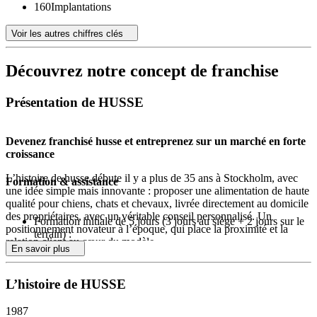
160
Implantations
Voir les autres chiffres clés
Découvrez notre concept de franchise
Présentation de HUSSE
Devenez franchisé husse et entreprenez sur un marché en forte
croissance
L’histoire de husse débute il y a plus de 35 ans à Stockholm, avec
Formation & assistance
une idée simple mais innovante : proposer une alimentation de haute
qualité pour chiens, chats et chevaux, livrée directement au domicile
des propriétaires, avec un véritable conseil personnalisé. Un
Formation initiale de 5 jours (3 jours au siège + 2 jours sur le
positionnement novateur à l’époque, qui place la proximité et la
terrain) :
relation client au cœur du modèle.
Formation produits et techniques
En savoir plus
Formation commerciale et techniques de vente
Très rapidement, ce modèle s’organise autour d’un principe clé :
un
Formation aux outils digitaux et à la communication
réseau d’entrepreneurs indépendants
, franchisés Husse, qui
L’histoire de HUSSE
Formation et assistance en continu :
développent la marque localement. Chaque franchisé gère son
Aide au démarrage : accompagnement dans la construction du
activité sur un secteur dédié, construit sa clientèle et incarne la
projet et du business plan
1987
marque sur le terrain.