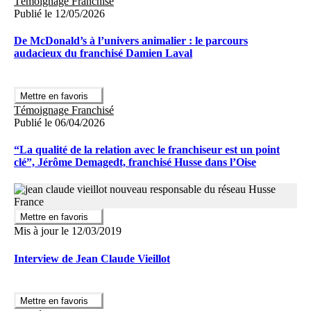
Témoignage Franchisé
Rejoindre husse : les éléments clé
s
Publié le 12/05/2026
Entreprendre dans un cadre structuré :
De McDonald’s à l’univers animalier : le parcours
Une activité indépendante avec un modèle déjà éprouvé
audacieux du franchisé Damien Laval
Une exclusivité territoriale pour développer votre clientèle en
toute sérénité
Une gamme de produits super premium reconnue pour sa
Mettre en favoris
qualité
Témoignage Franchisé
Un accompagnement continu dans le développement de votre
Publié le 06/04/2026
activité
Des formations régulières en nutrition animale et en
“La qualité de la relation avec le franchiseur est un point
développement commercial
clé”, Jérôme Demagedt, franchisé Husse dans l’Oise
Des outils marketing et digitaux pour soutenir votre croissance
La possibilité de développer et gérer votre propre réseau de
distributeurs et revendeurs - (VDI).
N’hésitez plus, et échangeons ensemble sur votre projet !
Mettre en favoris
Mis à jour le 12/03/2019
Interview de Jean Claude Vieillot
Mettre en favoris