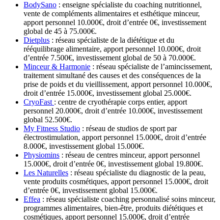
BodySano
: enseigne spécialiste du coaching nutritionnel,
vente de compléments alimentaires et esthétique minceur,
apport personnel 10.000€, droit d’entrée 0€, investissement
global de 45 à 75.000€.
D
ietplus
: réseau spécialiste de la diététique et du
rééquilibrage alimentaire, apport personnel 10.000€, droit
d’entrée 7.500€, investissement global de 50 à 70.000€.
Minceur & Harmonie
: réseau spécialiste de l’amincissement,
traitement simultané des causes et des conséquences de la
prise de poids et du vieillissement, apport personnel 10.000€,
droit d’entrée 15.000€, investissement global 25.000€.
CryoFast
: centre de cryothérapie corps entier, apport
personnel 20.000€, droit d’entrée 10.000€, investissement
global 52.500€.
My Fitness Studio
: réseau de studios de sport par
électrostimulation, apport personnel 15.000€, droit d’entrée
8.000€, investissement global 15.000€.
Physiomins
: réseau de centres minceur, apport personnel
15.000€, droit d’entrée 0€, investissement global 19.800€.
Les Naturelles
: réseau spécialiste du diagnostic de la peau,
vente produits cosmétiques, apport personnel 15.000€, droit
d’entrée 0€, investissement global 15.000€.
Effea
: réseau spécialiste coaching personnalisé soins minceur,
programmes alimentaires, bien-être, produits diététiques et
cosmétiques, apport personnel 15.000€, droit d’entrée