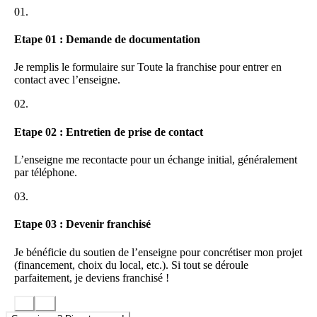
pour chaque franchisé
D’une communauté d’entrepreneurs avec qui vous partagez
01.
Base documentaire de références pour la gestion de votre
votre expérience.
entreprise
Etape 01 : Demande de documentation
Au cœur du continuum de
La Poste santé & Autonomie
,
l’enseigne
Age d’Or Services
, portée par près de 80 franchisés sur
Je remplis le formulaire sur Toute la franchise pour entrer en
une centaine de territoires en 2025, vous offre de très belles
contact avec l’enseigne.
opportunités pour vous investir pleinement dans ce secteur très
dynamique !
02.
Quelques chiffres pour illustrer le potentiel de ce marché :
Etape 02 : Entretien de prise de contact
1 000 personnes de plus de 70 ans supplémentaires chaque
jour
L’enseigne me recontacte pour un échange initial, généralement
En 2030, 23,2% de la population française aura plus de 65
par téléphone.
ans.
03.
11 millions d’aidants familiaux en France dont plus de la
moitié sont toujours actifs.
Etape 03 : Devenir franchisé
Je bénéficie du soutien de l’enseigne pour concrétiser mon projet
(financement, choix du local, etc.). Si tout se déroule
parfaitement, je deviens franchisé !