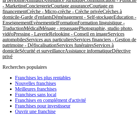
la personne
Animaux
Assistance Juridique
Communication - Publicité
- Marketing
Conciergerie
Courtage assurance
Courtage en
financement
Crèche - Micro-crèche - Crèche privée
Crèches à
domicile-Garde d'enfants
Déménagement - Self-stockage
Education -
Enseignement
Evènementiel
Formation
Formation linguistique -
Traduction
Médical
Ménage - repassage
Photographie, studio photo,
vidéo
Pressing - Laverie
Relooking - Conseil en image
Services
automobiles
Services aux particuliers
Services financiers - Gestion de
patrimoine - Défiscalisation
Services funéraires
Services à
domicile
Sécurité et surveillance
Assistance informatique
Détective
privé
Recherches populaires
Franchises les plus rentables
Nouvelles franchises
Meilleures franchises
Franchises sans local
Franchises en complément d'activité
Franchises pour investisseur
Ouvrir une franchise