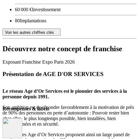
60 000 €
Investissement
80
Implantations
Voir les autres chiffres clés
Découvrez notre concept de franchise
Exposant Franchise Expo Paris 2026
Présentation de AGE D'OR SERVICES
Le réseau Age d’Or Services est le pionnier des services à la
personne depuis 1991.
Son ambition est de répondre favorablement à la motivation de près
Récompenses & labels
de 90% des personnes en perte d’autonomie : Pouvoir rester bien
chez elles, le plus longtemps possible, bien installées, bien
accompagnées et en sécurité.
Les agences Age d’Or Services proposent ainsi un large panel de