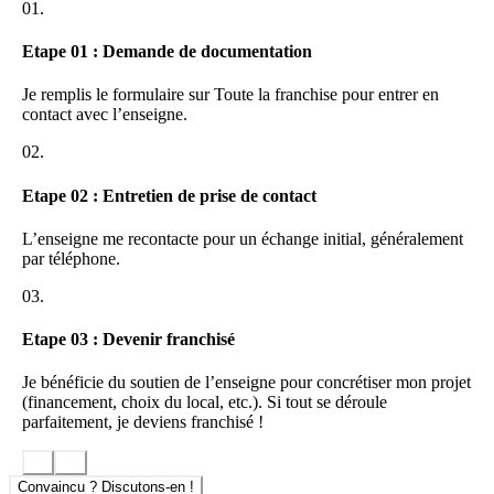
l’ensemble du territoire.
01.
Chaque prise de décision est testée en succursales pour optimiser
Etape 01 : Demande de documentation
avec sérénité le succès de nos franchisés. Ainsi, l’ensemble de notre
réseau bénéficie d’un profit réel et commun.
Je remplis le formulaire sur Toute la franchise pour entrer en
contact avec l’enseigne.
Les conventions et séminaires se déroulent annuellement.
02.
Etape 02 : Entretien de prise de contact
L’enseigne me recontacte pour un échange initial, généralement
par téléphone.
03.
Etape 03 : Devenir franchisé
Je bénéficie du soutien de l’enseigne pour concrétiser mon projet
(financement, choix du local, etc.). Si tout se déroule
parfaitement, je deviens franchisé !
Convaincu ? Discutons-en !