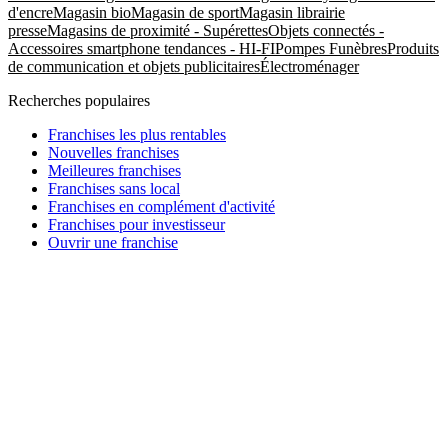
d'encre
Magasin bio
Magasin de sport
Magasin librairie
presse
Magasins de proximité - Supérettes
Objets connectés -
Accessoires smartphone tendances - HI-FI
Pompes Funèbres
Produits
de communication et objets publicitaires
Électroménager
Recherches populaires
Franchises les plus rentables
Nouvelles franchises
Meilleures franchises
Franchises sans local
Franchises en complément d'activité
Franchises pour investisseur
Ouvrir une franchise