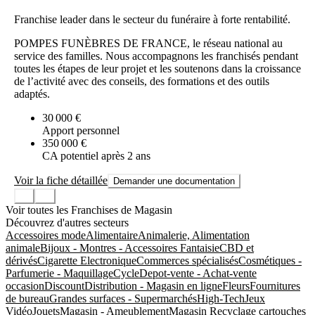
Franchise leader dans le secteur du funéraire à forte rentabilité.
POMPES FUNÈBRES DE FRANCE, le réseau national au
service des familles. Nous accompagnons les franchisés pendant
toutes les étapes de leur projet et les soutenons dans la croissance
de l’activité avec des conseils, des formations et des outils
adaptés.
30 000 €
Apport personnel
350 000 €
CA potentiel après 2 ans
Voir la fiche détaillée
Demander une documentation
Voir toutes les Franchises de Magasin
Découvrez d'autres secteurs
Accessoires mode
Alimentaire
Animalerie, Alimentation
animale
Bijoux - Montres - Accessoires Fantaisie
CBD et
dérivés
Cigarette Electronique
Commerces spécialisés
Cosmétiques -
Parfumerie - Maquillage
Cycle
Depot-vente - Achat-vente
occasion
Discount
Distribution - Magasin en ligne
Fleurs
Fournitures
de bureau
Grandes surfaces - Supermarchés
High-Tech
Jeux
Vidéo
Jouets
Magasin - Ameublement
Magasin Recyclage cartouches