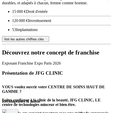
durables, et adaptés à chacun, femme comme homme.
15 000 €
Droit d'entrée
120 000 €
Investissement
53
Implantations
Voir les autres chiffres clés
Découvrez notre concept de franchise
Exposant Franchise Expo Paris 2026
Présentation de JFG CLINIC
VOUS voulez ouvrir votre CENTRE DE SOINS HAUT DE
GAMME ?
Faites confiance à la clinic de la beauté, JFG CLINIC, LE
Récompenses & labels
centre de technologies minceur et bien-être.