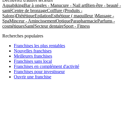
Découvrez d'autres secteurs
Aquabiking
Bar à ongles - Manucure - Nail art
Bien-être - beauté -
santé
Centre de bronzage
Coiffure (Produits -
Salons)
Diététique
Epilation
Esthétique ( maquilleur )
Massage -
Spa
Minceur - Amincissement
Optique
Parapharmacie
Parfums -
cosmétiques
Santé
Secteur dentaire
Sport - Fitness
Recherches populaires
Franchises les plus rentables
Nouvelles franchises
Meilleures franchises
Franchises sans local
Franchises en complément d'activité
Franchises pour investisseur
Ouvrir une franchise