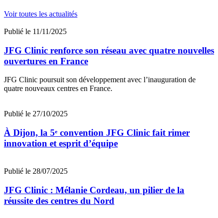
Des
technologies de pointe
, révolutionnaires de dernière
Voir toutes les actualités
génération pour une efficacité rapide et performante :appareil
de lumière pulsée (dépilation durable), Cryo esthétique pour
Publié le 11/11/2025
traiter 2 zones en simultané (amincissement par le froid), HTA
MAG…
JFG Clinic renforce son réseau avec quatre nouvelles
Une
stratégie de communication et un marketing
ouvertures en France
performant pour toucher une clientèle exigeante en forte
demande
JFG Clinic poursuit son développement avec l’inauguration de
Le positionnement “haut de gamme” se veut aussi bien en terme de
quatre nouveaux centres en France.
services que de résultats en gardant des prix compétitifs permettant
d’attirer une large clientèle à la recherche de prestations de qualité et
de plus de confort.
Publié le 27/10/2025
Notre objectif Véritablement, votre Réussite !
À Dijon, la 5ᵉ convention JFG Clinic fait rimer
innovation et esprit d’équipe
JFG CLINIC souhaite se développer à l’Export : Europe et
International. Saisissez votre chance !
Publié le 28/07/2025
JFG Clinic : Mélanie Cordeau, un pilier de la
réussite des centres du Nord