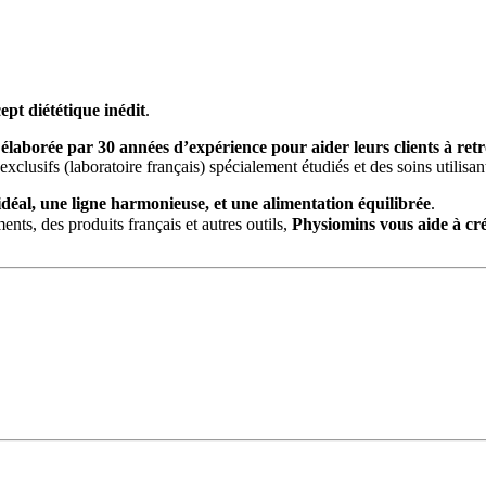
ept diététique inédit
.
élaborée par 30 années d’expérience pour aider leurs clients à retr
clusifs (laboratoire français) spécialement étudiés et des soins utilisa
idéal, une ligne harmonieuse, et une alimentation équilibrée
.
ents, des produits français et autres outils,
Physiomins vous aide à cré
socié depuis 20 ans à l’entreprise créée par son père, il a occupé des p
es compléments alimentaires et 100% de satisfaction clientèle pour 
t et d’agencement et l’accompagnement au lancement de votre activité, 
s résultats, un service d’animation réseau pour un suivi personnalisé, 
 Publique
. Dangereux pour la santé, les problèmes de poids sont auss
ir de vie et d’alimentation saine.
s et 2 français sur 3 désirent perdre du poids
. La minceur représente 
us nombreuses que les hommes.