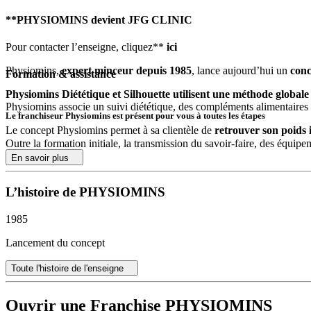
**PHYSIOMINS devient JFG CLINIC
Pour contacter l’enseigne, cliquez**
ici
Physiomins,
expert minceur depuis 1985
, lance aujourd’hui un
conc
Formation & assistance
Physiomins Diététique et Silhouette utilisent une méthode globale 
Physiomins associe un suivi diététique, des compléments alimentaires ex
Le franchiseur Physiomins est présent pour vous à toutes les étapes
Le concept Physiomins permet à sa clientèle de
retrouver son poids 
Outre la formation initiale, la transmission du savoir-faire, des équipem
Gregory Olagnon est le garant de la qualité de la méthode proposée. As
présenter le dossier de financement aux banques.
En savoir plus
Vous viserez 95% de marge brute sur les soins, 60% de marge sur l
Viennent ensuite le cahier des charges type pour travaux d’aménagemen
L’histoire de PHYSIOMINS
recrutement, de suivi et de fidélisation de la clientèle.
La Minceur : Un marché sûr
Physiomins
apporte un suivi pour la progression de votre CA et de vo
1985
à la progression du trafic clients.
La surcharge pondérale et l’obésité sont des problèmes de Santé
Lancement du concept
dictature médiatique de la minceur, cette tendance s’inscrit dans un dés
1 français sur 10 est touché par l’obésité, un sur 3 est en surpoid
Toute l'histoire de l'enseigne
consomme des compléments alimentaires, les femmes étant 2 fois pl
Ouvrir une Franchise PHYSIOMINS
Les atouts de cette enseigne