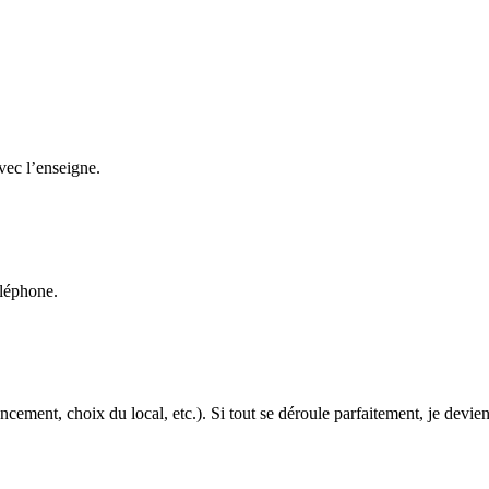
 permanente
n surpoids, 2 français sur 3 désirent perde du poids
ching hebdomadaire par une diététicienne, programmes diététiques pers
rte
exclusifs, et fabriqués en France
isation
avec l’enseigne.
 marge de 60% sur les produits et de 95% sur les soins complémentaires
 fourniture de la marque, de l’enseigne et du savoir-faire, Physiomins e
éléphone.
ce
 du local, cahier des charges type pour les travaux d’aménagement), prév
ale, plan media et conseils d’ouverture, mise à disposition d’outils ma
ion continue métier, commerciale et gestion ; nouveautés soins et produit
cement, choix du local, etc.). Si tout se déroule parfaitement, je devien