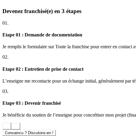
Une enseigne établie avec un concept spécifique en innovation
Devenez franchisé(e) en 3 étapes
La Minceur, un investissement sûr : 33% des Français seraient e
La Méthode Physiomins repose sur 5 pôles de compétences : coa
01.
technologie, garantie des résultats dans la durée
Une clientèle multiple à qui vous proposez des solutions à la ca
Etape 01 : Demande de documentation
Une gamme de compléments alimentaires à la marque efficaces, 
Une stratégie marketing qui booste votre trafic clients et sa fidél
Je remplis le formulaire sur Toute la franchise pour entrer en contact 
Aucun droit d’entrée ni de redevances ! Le concept permet une
02.
L’accompagnement de la tête de réseau
Etape 02 : Entretien de prise de contact
Une aide permanente et une présence à toutes les étapes : au-delà de la
activité.
L’enseigne me recontacte pour un échange initial, généralement par t
Présentation concrète du concept dans le centre école de Valen
03.
Aide à la création de votre entreprise (implantation, validation
recrutement du personnel
Etape 03 : Devenir franchisé
Accompagnement au lancement de votre activité : formation initi
Suivi de la progression de votre CA et de vos résultats : format
personnalisé
Je bénéficie du soutien de l’enseigne pour concrétiser mon projet (finan
Le nouveau concept Physiomins Diététique
Convaincu ? Discutons-en !
Les boutiques d’environ 50 M2 ont des emplacements visibles