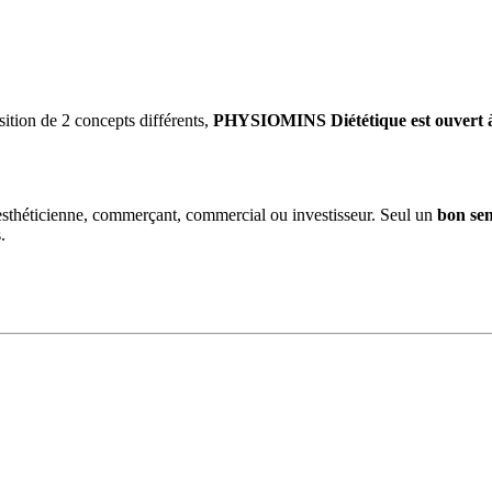
offre et des messages promotionnels
produits, un espace coaching et des cabines de soins
 diplômée et une assistante vente
sition de 2 concepts différents,
PHYSIOMINS Diététique est ouvert à
 esthéticienne, commerçant, commercial ou investisseur. Seul un
bon sen
.