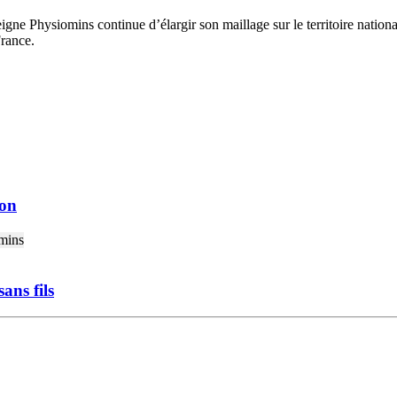
enseigne Physiomins continue d’élargir son maillage sur le territoire nat
rance.
ion
ans fils