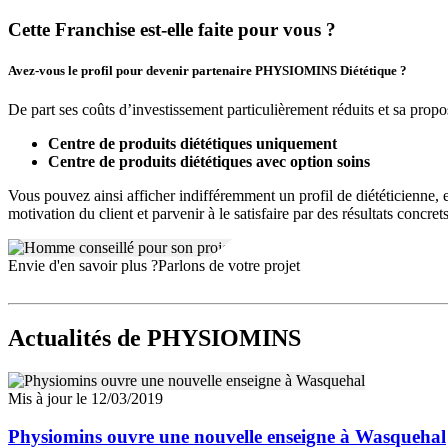
Le design est étudié et épuré pour une meilleure lisibilité de l’
Cette Franchise est-elle faite pour vous ?
Le
centre diététique Physiomins
comprend un espace vente de 
L’équipe comprend 2 personnes, une diététicienne-nutritionniste
Avez-vous le profil pour devenir partenaire PHYSIOMINS Diététique ?
De part ses coûts d’investissement particulièrement réduits et sa propo
Centre de produits diététiques uniquement
Centre de produits diététiques avec option soins
Vous pouvez ainsi afficher indifféremment un profil de diététicienne,
motivation du client et parvenir à le satisfaire par des résultats concrets
Envie d'en savoir plus ?
Parlons de votre projet
Actualités
de PHYSIOMINS
Mis à jour le 12/03/2019
Physiomins ouvre une nouvelle enseigne à Wasquehal