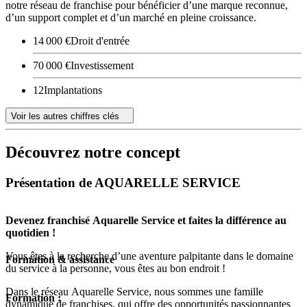
notre réseau de franchise pour bénéficier d’une marque reconnue,
d’un support complet et d’un marché en pleine croissance.
14 000 €
Droit d'entrée
70 000 €
Investissement
12
Implantations
Voir les autres chiffres clés
Découvrez notre concept
Présentation de AQUARELLE SERVICE
Devenez franchisé Aquarelle Service et faites la différence au
quotidien !
Vous êtes à la recherche d’une aventure palpitante dans le domaine
Formation & assistance
du service à la personne, vous êtes au bon endroit !
Dans le réseau Aquarelle Service, nous sommes une famille
Formation :
dynamique de franchises, qui offre des opportunités passionnantes