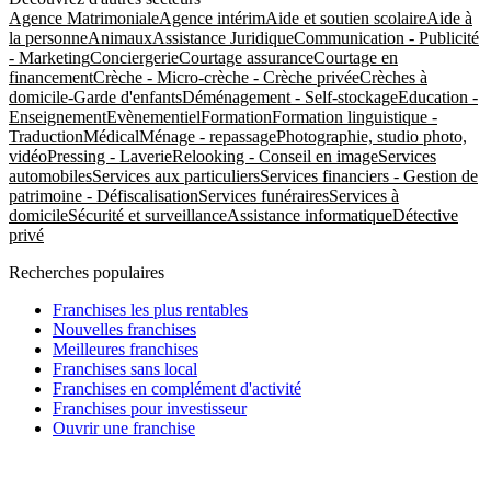
Agence Matrimoniale
Agence intérim
Aide et soutien scolaire
Aide à
la personne
Animaux
Assistance Juridique
Communication - Publicité
- Marketing
Conciergerie
Courtage assurance
Courtage en
financement
Crèche - Micro-crèche - Crèche privée
Crèches à
domicile-Garde d'enfants
Déménagement - Self-stockage
Education -
Enseignement
Evènementiel
Formation
Formation linguistique -
Traduction
Médical
Ménage - repassage
Photographie, studio photo,
vidéo
Pressing - Laverie
Relooking - Conseil en image
Services
automobiles
Services aux particuliers
Services financiers - Gestion de
patrimoine - Défiscalisation
Services funéraires
Services à
domicile
Sécurité et surveillance
Assistance informatique
Détective
privé
Recherches populaires
Franchises les plus rentables
Nouvelles franchises
Meilleures franchises
Franchises sans local
Franchises en complément d'activité
Franchises pour investisseur
Ouvrir une franchise