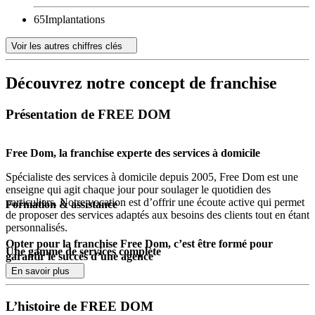
65
Implantations
Voir les autres chiffres clés
Découvrez notre concept de franchise
Présentation de FREE DOM
Free Dom, la franchise experte des services à domicile
Spécialiste des services à domicile depuis 2005, Free Dom est une
enseigne qui agit chaque jour pour soulager le quotidien des
particuliers. Notre vocation est d’offrir une écoute active qui permet
Formation & assistance
de proposer des services adaptés aux besoins des clients tout en étant
personnalisés.
Opter pour la franchise Free Dom, c’est être formé pour
Une gamme de services complète
garantir le succès d’une agence
En savoir plus
Au fil des années, Free Dom a su se montrer comme une enseigne
Tous nos franchisés suivent une formation initiale de 3 semaines lors
importante dans les services à domicile grâce à sa large proposition
de laquelle se relaient différents intervenants spécialisés. Seront
de services et à son approche :
L’histoire de FREE DOM
abordés, entre autres, des sujets liés à la réussite d’une agence de