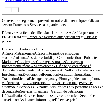
Ce réseau est également présent sur notre site thématique dédié au
secteur Franchises Services aux particuliers
Découvrez sa fiche détaillée dans la rubrique Aide à la personne :
FREE DOM sur
Franchises Services aux particuliers
et
Aide à la
personne
Découvrez d'autres secteurs
Agence Matrimoniale
Agence intérim
Aide et soutien
scolaire
Animaux
Assistance Juridique
Communication - Publicité -
Marketing
Conciergerie
Courtage assurance
Courtage en
financement
Crèche - Micro-crèche - Crèche privée
Crèches à
domicile-Garde d'enfants
Déménagement - Self-stockage
Education -
Enseignement
Evènementiel
Formation
Formation linguistique -
Traduction
Médical
Ménage - repassage
Photographie, studio photo,
vidéo
Pressing - Laverie
Relooking - Conseil en image
Services
automobiles
Services aux particuliers
Services aux personnes âgées et
dépendantes
Services financiers - Gestion de patrimoine -
Défiscalisation
Services funéraires
Services à domicile
Sécurité et
surveillance
Assistance informatique
Détective privé