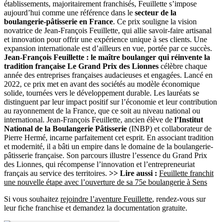
établissements, majoritairement franchisés, Feuillette s’impose
aujourd’hui comme une référence dans le
secteur de la
boulangerie-pâtisserie en France
. Ce prix souligne la vision
novatrice de Jean-François Feuillette, qui allie savoir-faire artisanal
et innovation pour offrir une expérience unique à ses clients. Une
expansion internationale est d’ailleurs en vue, portée par ce succès.
Jean-François Feuillette : le maître boulanger qui réinvente la
tradition française
Le Grand Prix des Lionnes
célèbre chaque
année des entreprises françaises audacieuses et engagées. Lancé en
2022, ce prix met en avant des sociétés au modèle économique
solide, tournées vers le développement durable. Les lauréats se
distinguent par leur impact positif sur l’économie et leur contribution
au rayonnement de la France, que ce soit au niveau national ou
international. Jean-François Feuillette, ancien élève de
l’Institut
National de la Boulangerie Pâtisserie
(INBP) et collaborateur de
Pierre Hermé, incarne parfaitement cet esprit. En associant tradition
et modernité, il a bâti un empire dans le domaine de la boulangerie-
pâtisserie française. Son parcours illustre l’essence du Grand Prix
des Lionnes, qui récompense l’innovation et l’entrepreneuriat
français au service des territoires.
>> Lire aussi :
Feuillette franchit
une nouvelle étape avec l’ouverture de sa 75e boulangerie à Sens
Si vous souhaitez
rejoindre l’aventure Feuillette
, rendez-vous sur
leur fiche franchise et demandez la documentation gratuite.