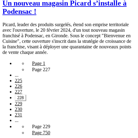
Un nouveau magasin Picard s’installe à
Podensac !
Picard, leader des produits surgelés, étend son emprise territoriale
avec l'ouverture, le 20 février 2024, d'un tout nouveau magasin
franchisé à Podensac, en Gironde. Sous le concept "Bienvenue en
Cuisine", cette ouverture s'inscrit dans la stratégie de croissance de
la franchise, visant à déployer une quarantaine de nouveaux points
de vente chaque année.
Page 1
Page 227
...
225
226
227
228
229
230
231
...
Page 229
Page 750