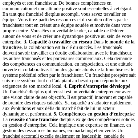
employés et son franchiseur. De bonnes compétences en
communication et une attitude positive sont essentielles à cet égard.
En tant que franchisé dietplus accompli, vous savez travailler en
équipe. Vous tirez parti des ressources et du soutien offerts par le
franchiseur tout en créant une équipe soudée et motivée dans votre
propre centre. Vous êtes un véritable leader, capable de fédérer
autour de vous et de créer une dynamique positive au sein de votre
entreprise.
3. Capacité à travailler en réseau
Dans le
monde de la
franchise
, la collaboration est la clé du succès. Les franchisés
doivent savoir travailler en étroite collaboration avec le franchiseur,
les autres franchisés et les partenaires commerciaux. Cela demande
des compétences en communication, en négociation, et une attitude
ouverte et collaborative. L’un des grands atouts de la franchise est le
système prédéfini offert par le franchiseur. Un franchisé prospère sait
suivre ce système tout en l’adaptant au besoin pour répondre aux
exigences de son marché local.
4. Esprit d’entreprise développé
Un franchisé dietplus qui réussit est un véritable entrepreneur avec
une vision claire de ses objectifs. Il est proactif, innovant et capable
de prendre des risques calculés. Sa capacité à s’adapter rapidement
aux évolutions et aux défis du marché fait de lui un acteur
dynamique et performant.
5. Compétences en gestion d’entreprise
La
réussite d’une franchise
dietplus exige des compétences solides
en gestion d’entreprise. Cela implique une expertise en finance, en
gestion des ressources humaines, en marketing et en vente. Un
franchisé accompli excelle également en leadership, capable de