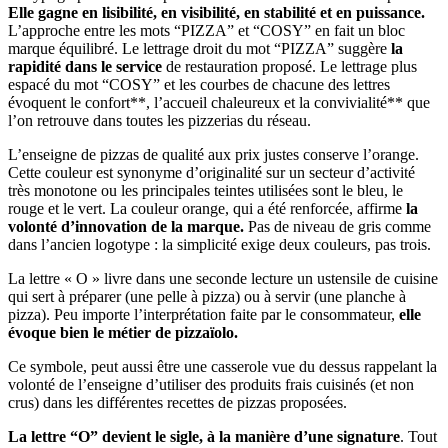
Elle gagne en lisibilité, en visibilité, en stabilité et en puissance.
L’approche entre les mots “PIZZA” et “COSY” en fait un bloc
marque équilibré. Le lettrage droit du mot “PIZZA” suggère
la
rapidité dans le service
de restauration proposé. Le lettrage plus
espacé du mot “COSY” et les courbes de chacune des lettres
évoquent le confort**, l’accueil chaleureux et la convivialité** que
l’on retrouve dans toutes les pizzerias du réseau.
L’enseigne de pizzas de qualité aux prix justes conserve l’orange.
Cette couleur est synonyme d’originalité sur un secteur d’activité
très monotone ou les principales teintes utilisées sont le bleu, le
rouge et le vert. La couleur orange, qui a été renforcée, affirme
la
volonté d’innovation de la marque.
Pas de niveau de gris comme
dans l’ancien logotype : la simplicité exige deux couleurs, pas trois.
La lettre « O » livre dans une seconde lecture un ustensile de cuisine
qui sert à préparer (une pelle à pizza) ou à servir (une planche à
pizza). Peu importe l’interprétation faite par le consommateur,
elle
évoque bien le métier de pizzaïolo.
Ce symbole, peut aussi être une casserole vue du dessus rappelant la
volonté de l’enseigne d’utiliser des produits frais cuisinés (et non
crus) dans les différentes recettes de pizzas proposées.
La lettre “O” devient le sigle, à la manière d’une signature
. Tout