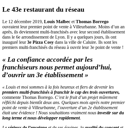
Le 43e restaurant du réseau
Le 12 décembre 2019,
Louis Malbec
et
Thomas Borrego
ouvraient leur premier point de vente à Villeurbanne. Moins d’un an
après, ils deviennent multi-franchisés avec leur second établissement
dans le 6e arrondissement de Lyon. Il y a quelques jours, ils ont
inauguré leur
3e Pizza Cosy
dans la ville de Caluire. Ils sont les
premiers multi-franchisés du réseau à ouvrir leur 3e point de vente !
« La confiance accordée par les
franchiseurs nous permet aujourd’hui,
d’ouvrir un 3e établissement »
« Louis et moi sommes à la fois heureux et fiers de devenir les
premiers multi-franchisés à franchir le cap des trois ouvertures,
commente Thomas Borrego.
C’est le fruit d’un projet mûrement
réfléchi depuis bientôt deux ans. Quelques mois après notre premier
point de vente à Villeurbanne, l’ouverture d’un 2e établissement
était une évidence ! Nous souhaitions vraiment nous
investir sur du
long terme et nous développer rapidement
.
Le
sérieux de l’enseigne
et de ses équipes, la
qualité du concept
et