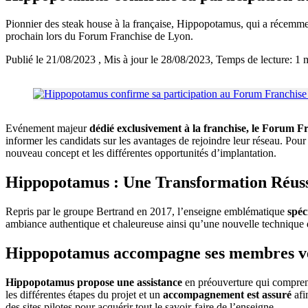
Pionnier des steak house à la française, Hippopotamus, qui a récemment
prochain lors du Forum Franchise de Lyon.
Publié le 21/08/2023
, Mis à jour le 28/08/2023
, Temps de lecture: 1 
Evénement majeur
dédié exclusivement à la franchise, le Forum F
informer les candidats sur les avantages de rejoindre leur réseau. Pour
nouveau concept et les différentes opportunités d’implantation.
Hippopotamus : Une Transformation Réus
Repris par le groupe Bertrand en 2017, l’enseigne emblématique
spéc
ambiance authentique et chaleureuse ainsi qu’une nouvelle technique de
Hippopotamus accompagne ses membres vers
Hippopotamus propose une assistance
en préouverture qui comprend
les différentes étapes du projet et un
accompagnement est assuré
afi
des sites pilotes pour acquérir tout le savoir-faire de l’enseigne.