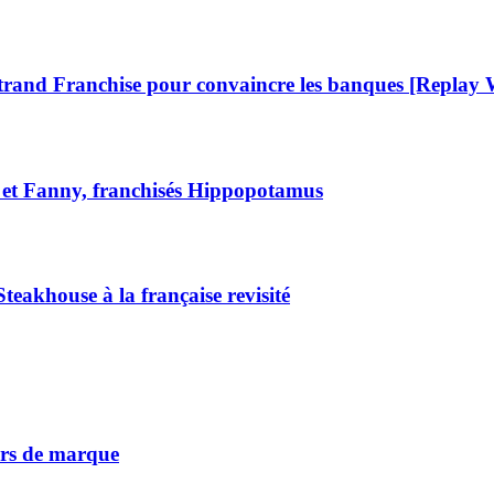
Bertrand Franchise pour convaincre les banques [Replay 
e et Fanny, franchisés Hippopotamus
eakhouse à la française revisité
vers de marque