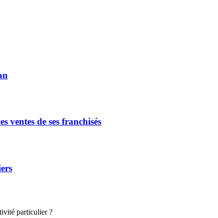
an
s ventes de ses franchisés
iers
vité particulier ?