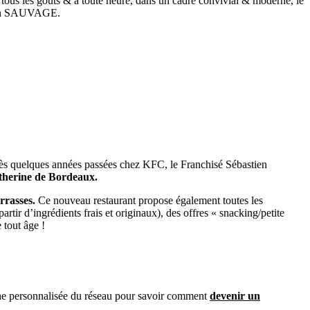
 tous les goûts & à toute heure, dans un cadre convivial & moderne, le
stien SAUVAGE.
près quelques années passées chez KFC, le Franchisé Sébastien
atherine de Bordeaux.
rrasses.
Ce nouveau restaurant propose également toutes les
tir d’ingrédients frais et originaux), des offres « snacking/petite
 tout âge !
iche personnalisée du réseau pour savoir comment
devenir un