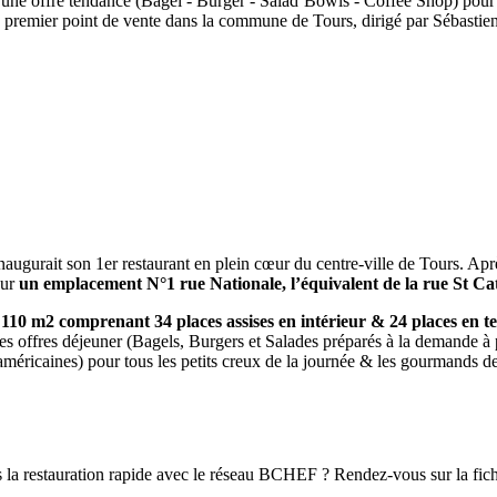
c une offre tendance (Bagel - Burger - Salad’Bowls - Coffee Shop) pour
on premier point de vente dans la commune de Tours, dirigé par Séba
naugurait son 1er restaurant en plein cœur du centre-ville de Tours. A
sur
un emplacement N°1 rue Nationale, l’équivalent de la rue St C
 110 m2 comprenant 34 places assises en intérieur & 24 places en te
s offres déjeuner (Bagels, Burgers et Salades préparés à la demande à par
méricaines) pour tous les petits creux de la journée & les gourmands de
ns la restauration rapide avec le réseau BCHEF ? Rendez-vous sur la f