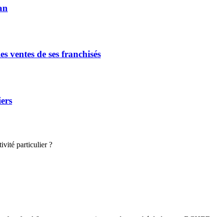
an
s ventes de ses franchisés
iers
vité particulier ?