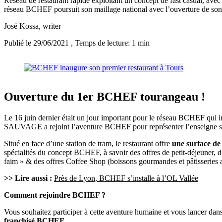
Réseau de restaurant rapide exploitant un concept de fast casual, ave
réseau BCHEF poursuit son maillage national avec l’ouverture de s
José Kossa
, writer
Publié le 29/06/2021
, Temps de lecture: 1 min
Ouverture du 1er BCHEF tourangeau !
Le 16 juin dernier était un jour important pour le réseau BCHEF qui i
SAUVAGE a rejoint l’aventure BCHEF pour représenter l’enseigne 
Situé en face d’une station de tram, le restaurant offre
une surface de
spécialités du concept BCHEF, à savoir des offres de petit-déjeuner, de
faim » & des offres Coffee Shop (boissons gourmandes et pâtisseries a
>> Lire aussi :
Près de Lyon, BCHEF s’installe à l’OL Vallée
Comment rejoindre BCHEF ?
Vous souhaitez participer à cette aventure humaine et vous lancer da
franchisé BCHEF.