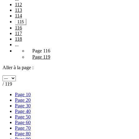
112
113
114
115
116
117
118
...
Page 116
Page 119
Aller à la page :
/ 119
Page 10
Page 20
Page 30
Page 40
Page 50
Page 60
Page 70
Page 80