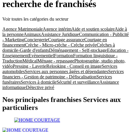
recherche de franchisés
Voir toutes les catégories du secteur
Agence Matrimoniale
Agence intérim
Aide et soutien scolaire
Aide à
la personne
Animaux
Assistance Juridique
Communication - Publicité
- Marketing
Conciergerie
Courtage assurance
Courtage en
financement
Crèche - Micro-crèche - Crèche privée
Crèches à
domicile-Garde d'enfants
Déménagement - Self-stockage
Education -
Enseignement
Evènementiel
Formation
Formation linguistique -
Traduction
Médical
Ménage - repassage
Photographie, studio photo,
vidéo
Pressing - Laverie
Relooking - Conseil en image
Services
automobiles
Services aux personnes âgées et dépendantes
Services
financiers - Gestion de patrimoine - Défiscalisation
Services
funéraires
Services à domicile
Sécurité et surveillance
Assistance
informatique
Détective privé
Nos principales franchises Services aux
particuliers