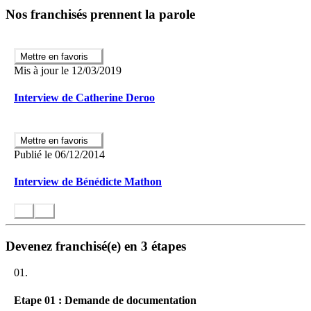
Vous aussi, ouvrez le-bienetre.fr dans votre région !
Nos franchisés prennent la parole
Vous organisez votre travail librement dans votre zone
d’attribution, vous êtes indépendant(e) tout en faisant partie de
l’équipe des Responsables de Réseau le-bienetre.fr. Chacun
Mettre en favoris
peut ainsi adapter son rythme au potentiel local, tout en
Mis à jour le 12/03/2019
accédant à une formation continue et à l’assistance du siège.
Vous n’investissez pas, un téléphone et un ordinateur / tablette
Interview de Catherine Deroo
connecté(e) suffisent ; l’accès au réseau est accessible sans
apport financier lourd, pour une prise de risque minimale.
Votre revenu croît durablement grâce aux abonnements et aux
ventes effectuées sur le site ; ce modèle génère des recettes
Mettre en favoris
récurrentes et permet de bâtir sur la durée une réelle rentabilité
Publié le 06/12/2014
locale.
Interview de Bénédicte Mathon
Votre rôle en tant que Responsable de réseau ?
Vous avez une exclusivité territoriale sur une durée de 3 ans :
un atout essentiel pour sécuriser et valoriser votre projet.
Vous construisez et êtes propriétaires de votre fond de
Devenez franchisé(e) en 3 étapes
commerce sur votre secteur, permettant une prise d’autonomie
progressive.
01.
Vous recrutez de nouveaux professionnels et établissez avec
eux une relation de partenariat pérenne, en leur apportant le
soutien nécessaire pour valoriser leurs offres en ligne.
Etape 01 : Demande de documentation
Vous les conseillez pour animer leurs offres commerciales,