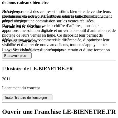
de bons cadeaux bien-être
Nous proposons à des centres et instituts bien-être de vendre leurs
Précisions :
prestations, via notre plateforme, en contrepartie d’un abonnement
Revenu variable de 20 K€ à 80 K€ selon la taille du secteur
annuel ainsi qu’une commission sur les ventes réalisées.
géographique
Dans le but de développer leur chiffre d’affaires, nous leur
Formation & assistance
apportons une solution digitale et un véritable outil d’animation et de
pilotage de leurs ventes en ligne. Ce dispositif leur permet de
déployer une stratégie commerciale différenciée, d’optimiser leur
Notre collaboration ?
visibilité et d’attirer de nouveaux clients, tout en s’appuyant sur
l’expertise technique de notre équipe.
Vous bénéficiez d’une formation terrain et d’une formation
pour l’utilisation des outils de gestion de la plateforme
En savoir plus
Fichier clients
Vous êtes accompagné au quotidien par le siège (e-mail,
E-mailing
téléphone, réunions annuelles entre tous les responsables
E-boutique
L’histoire de LE-BIENETRE.FR
réseaux)
Réservation en ligne
Marketing digital direct (bons plans, dernières minutes…)
2011
Conseil et accompagnement
Lancement du concept
En exploitant pleinement ces outils, nos partenaires profitent
rapidement d’un retour sur investissement et constatent une
Toute l'histoire de l'enseigne
progression de leur chiffre d’affaires. Nombre d’entre eux
s’engagent durablement avec la plateforme et reconduisent leur
abonnement chaque année, renforçant ainsi la dynamique du réseau.
Ouvrir une Franchise LE-BIENETRE.FR