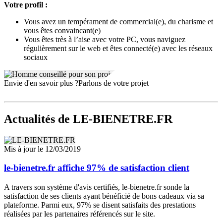
Votre profil :
Accompagnement et formation des Responsables de Réseau
Vous avez un tempérament de commercial(e), du charisme et
Dès l’intégration, chaque Responsable de Réseau bénéficie d’un
vous êtes convaincant(e)
parcours de formation personnalisé, adapté à son environnement
Vous êtes très à l’aise avec votre PC, vous naviguez
local. Un dispositif complet accompagne le déploiement de l’activité
régulièrement sur le web et êtes connecté(e) avec les réseaux
: assistance commerciale et technique, partages d’expériences entre
sociaux
membres du réseau, et outils de communication. Nos équipes restent
disponibles à chaque étape, garantissant une prise en main rapide et
pérenne du modèle.
Envie d'en savoir plus ?
Parlons de votre projet
Actualités
de LE-BIENETRE.FR
Mis à jour le 12/03/2019
le-bienetre.fr affiche 97% de satisfaction client
A travers son système d'avis certifiés, le-bienetre.fr sonde la
satisfaction de ses clients ayant bénéficié de bons cadeaux via sa
plateforme. Parmi eux, 97% se disent satisfaits des prestations
réalisées par les partenaires référencés sur le site.