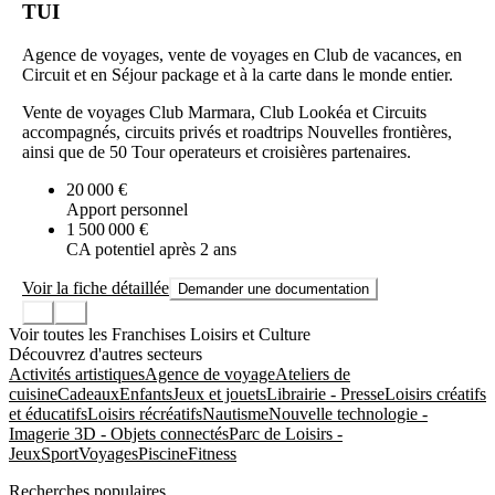
TUI
Agence de voyages, vente de voyages en Club de vacances, en
Circuit et en Séjour package et à la carte dans le monde entier.
Vente de voyages Club Marmara, Club Lookéa et Circuits
accompagnés, circuits privés et roadtrips Nouvelles frontières,
ainsi que de 50 Tour operateurs et croisières partenaires.
20 000 €
Apport personnel
1 500 000 €
CA potentiel après 2 ans
Voir la fiche détaillée
Demander une documentation
Voir toutes les Franchises Loisirs et Culture
Découvrez d'autres secteurs
Activités artistiques
Agence de voyage
Ateliers de
cuisine
Cadeaux
Enfants
Jeux et jouets
Librairie - Presse
Loisirs créatifs
et éducatifs
Loisirs récréatifs
Nautisme
Nouvelle technologie -
Imagerie 3D - Objets connectés
Parc de Loisirs -
Jeux
Sport
Voyages
Piscine
Fitness
Recherches populaires