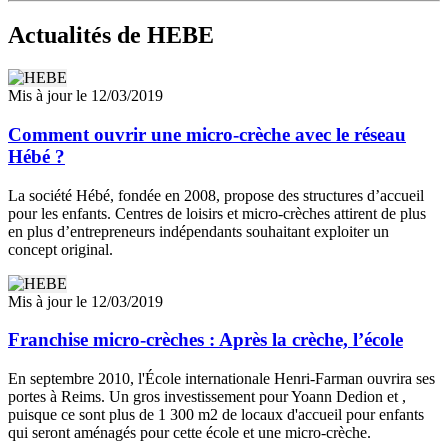
L’héritage du réseau et les opportunités dans le secteur
Actualités
de HEBE
Bien que le développement en franchise soit aujourd’hui stoppé
pour les Crèches HEBE, le secteur de la petite enfance demeure
Mis à jour le 12/03/2019
porteur, avec une demande soutenue pour des places en micro-
crèche et une forte reconnaissance attachée aux réseaux structurés.
Comment ouvrir une micro-crèche avec le réseau
Pour les entrepreneurs, il existe toujours des opportunités à saisir
auprès d’enseignes concurrentes prêtes à accompagner de nouveaux
Hébé ?
projets. L’expérience acquise par HEBE contribue à enrichir le
savoir-faire français en matière de gestion de micro-crèches et à
La société Hébé, fondée en 2008, propose des structures d’accueil
poser des standards de qualité bénéfiques au secteur dans son
pour les enfants. Centres de loisirs et micro-crèches attirent de plus
ensemble.
en plus d’entrepreneurs indépendants souhaitant exploiter un
concept original.
Mis à jour le 12/03/2019
Franchise micro-crèches : Après la crèche, l’école
En septembre 2010, l'École internationale Henri-Farman ouvrira ses
portes à Reims. Un gros investissement pour Yoann Dedion et ,
puisque ce sont plus de 1 300 m2 de locaux d'accueil pour enfants
qui seront aménagés pour cette école et une micro-crèche.