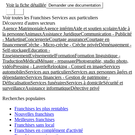
Voir la fiche détaillée
Demander une documentation
Voir toutes les Franchises Services aux particuliers
Découvrez d'autres secteurs
Agence Matrimoniale
Agence intérim
Aide et soutien scolaire
Aide à
la personne
Animaux
Assistance Juridique
Communication - Publicité
- Marketing
Conciergerie
Courtage assurance
Courtage en
financement
Crèche - Micro-crèche - Crèche privée
Déménagement -
Self-stockage
Education -
Enseignement
Evènementiel
Formation
Formation linguistique -
Traduction
Médical
Ménage - repassage
Photographie, studio photo,
vidéo
Pressing - Laverie
Relooking - Conseil en image
Services
automobiles
Services aux particuliers
Services aux personnes âgées et
dépendantes
Services financiers - Gestion de patrimoine -
Défiscalisation
Services funéraires
Services à domicile
Sécurité et
surveillance
Assistance informatique
Détective privé
Recherches populaires
Franchises les plus rentables
Nouvelles franchises
Meilleures franchises
Franchises sans local
Franchises en complément d'activité