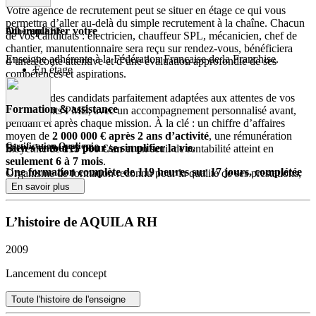
Votre agence de recrutement peut se situer en étage ce qui vous
permettra d’aller au-delà du simple recrutement à la chaîne. Chacun
Où implanter votre
Adhérent FFF
de vos candidats : électricien, chauffeur SPL, mécanicien, chef de
chantier, manutentionnaire sera reçu sur rendez-vous, bénéficiera
Enseigne adhérente à la Fédération Française de la Franchise.
d’une écoute attentive et d’une évaluation approfondie de ses
En étage
compétences et aspirations.
Résultat : des candidats parfaitement adaptées aux attentes de vos
Formation & assistance
futurs clients PME, avec un accompagnement personnalisé avant,
pendant et après chaque mission. À la clé : un chiffre d’affaires
moyen de
2 000 000 € après 2 ans d’activité
, une rémunération
Certification Qualiopi
Bien s’entourer pour se simplifier la vie.
moyenne de
115 000 €/an
et un seuil de rentabilité atteint en
seulement 6 à 7 mois
.
Une formation complète de 119 heures sur 17 jours, complétée
Organisme de formation reconnu pour la qualité de ses prestations,
par 70 modules e-learning :
Un modèle digital pensé pour votre réussite
conforme aux exigences du Référentiel National Qualité en France.
En savoir plus
Juridique
Aquila RH
met à votre disposition des outils digitaux développés
L’histoire de AQUILA RH
Gestion financière et administration
par plus de
80 experts tech
: documents dématérialisés, signature
Commercial
électronique, tableaux de bord intelligents et accès à une base de
4
Sourcing
millions de candidats actifs.
2009
Outils de gestion et de facturation
Vous avez tout en main pour sourcer les profils techniques les
Expertise métiers
Lancement du concept
plus prisés du marché !
Un support disponible toute la journée :
Les équipes Marketing,
Toute l'histoire de l'enseigne
Un réseau soudé où l’entraide est une force
Communication, Juridique, Finance et Informatique d’Aquila RH