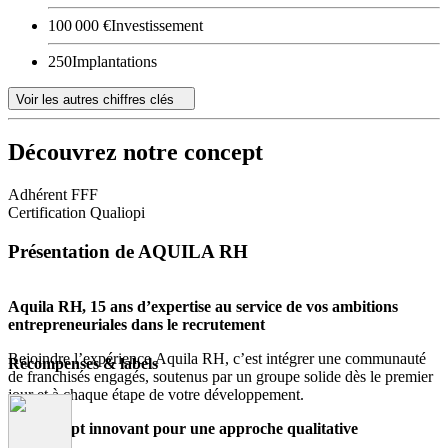
100 000 €
Investissement
250
Implantations
Voir les autres chiffres clés
Découvrez notre concept
Adhérent FFF
Certification Qualiopi
Présentation de AQUILA RH
Aquila RH, 15 ans d’expertise au service de vos ambitions
entrepreneuriales dans le recrutement
Rejoindre l’expérience Aquila RH, c’est intégrer une communauté
Récompenses & labels
de franchisés engagés, soutenus par un groupe solide dès le premier
jour et à chaque étape de votre développement.
Un concept innovant pour une approche qualitative