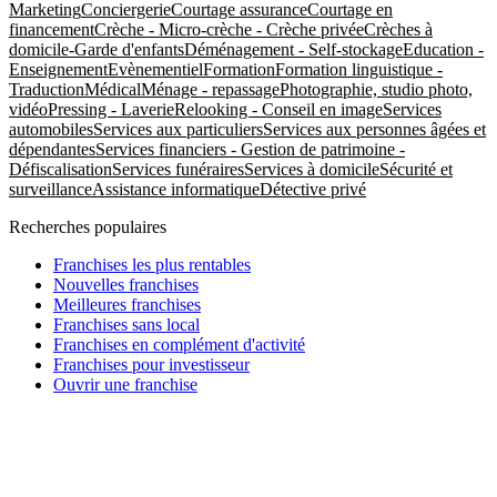
Marketing
Conciergerie
Courtage assurance
Courtage en
financement
Crèche - Micro-crèche - Crèche privée
Crèches à
domicile-Garde d'enfants
Déménagement - Self-stockage
Education -
Enseignement
Evènementiel
Formation
Formation linguistique -
Traduction
Médical
Ménage - repassage
Photographie, studio photo,
vidéo
Pressing - Laverie
Relooking - Conseil en image
Services
automobiles
Services aux particuliers
Services aux personnes âgées et
dépendantes
Services financiers - Gestion de patrimoine -
Défiscalisation
Services funéraires
Services à domicile
Sécurité et
surveillance
Assistance informatique
Détective privé
Recherches populaires
Franchises les plus rentables
Nouvelles franchises
Meilleures franchises
Franchises sans local
Franchises en complément d'activité
Franchises pour investisseur
Ouvrir une franchise