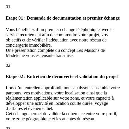
répondre à un besoin croissant de différenciation sur le marché.
sur le développement de son portefeuille de biens et la croissance de
01.
son chiffre d’affaires.
3. Une marque différenciante et positionnée premium
Etape 01 : Demande de documentation et premier échange
Les Maisons de Madeleine se distingue par un positionnement
premium unique mêlant immobilier, hospitalité et expérience client.
Vous bénéficiez d’un premier échange téléphonique avec le
Le concept transforme des maisons, villas et appartements en
service recurtement afin de comprendre votre projet, vos
véritables lieux de vie et de rencontre. Cette identité forte permet au
objectifs et de vérifier l’adéquation avec notre réseau de
franchisé de se démarquer localement et d’intégrer ses biens dans la
conciergerie immobilière.
collection Les Maisons de Madeleine, selon des standards de qualité
Une présentation complète du concept Les Maisons de
exigeants, face aux acteurs traditionnels de la conciergerie
Madeleine vous est ensuite transmise.
immobilière.
02.
4. Un accompagnement complet et structuré
Etape 02 : Entretien de découverte et validation du projet
Le franchisé bénéficie d’un accompagnement continu comprenant
une formation initiale complète, des outils digitaux performants, des
process opérationnels éprouvés, un support au développement
Lors d’un entretien approfondi, nous analysons ensemble votre
commercial, un service marketing et un accompagnement continu et
parcours, vos motivations, votre localisation ainsi que la
personnalisé. L’objectif est de permettre à chaque franchisé de lancer
réglementation applicable sur votre zone, et votre capacité à
et développer son activité dans les meilleures conditions.
développer une activité en location courte durée, voyage
d’affaires et événementiel.
5. Une activité accessible et évolutive
Cet échange permet de valider la cohérence entre votre profil,
votre zone géographique et les attentes du réseau.
Le modèle proposé repose sur une structure légère en investissement
et offre un potentiel de développement attractif.
03.