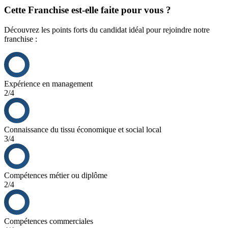
capacité à développer son parc immobilier.
Cette Franchise est-elle faite pour vous ?
Découvrez les points forts du candidat idéal pour rejoindre notre
franchise :
Expérience en management
2/4
Connaissance du tissu économique et social local
3/4
Compétences métier ou diplôme
2/4
Compétences commerciales