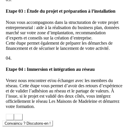
6. Un réseau à taille humaine et collaboratif
Etape 03 : Étude du projet et préparation à l’installation
Les Maisons de Madeleine privilégie un développement raisonné et
Nous vous accompagnons dans la structuration de votre projet
un esprit de réseau basé sur l’entraide, la proximité et le partage
entrepreneurial : aide à la réalisation du business plan, données
d’expérience.
marché sur votre zone d’implantation, recommandation
d’experts et conseils sur la création d’entreprise.
AVANTAGES FINANCIERS A REJOINDRE LE RESEAU
Cette étape permet également de préparer les démarches de
LES MAISONS DE MADELEINE :
financement et de sécuriser le lancement de votre activité.
Un modèle scalable sans lourds investissements
04.
Le concept repose sur une structure légère en investissement initial.
Etape 04 : Immersion et intégration au réseau
La mutualisation des dépenses, des outils et des ressources
nécessaires au développement de l’activité, permet au franchisé de
Venez nous rencontrer et/ou échanger avec les membres du
bénéficier dès le départ de solutions déjà structurées et négociées, ce
réseau. Cette étape vous permet d’avoir des retours d’expérience
qui permet de réduire les coûts de lancement et d’accélérer la mise
et de valider l’adhésion au réseau et le partage de valeurs. À
en activité.
l’issue, si le projet est validé des deux côtés, vous intégrez
officiellement le réseau Les Maisons de Madeleine et démarrez
Un retour sur investissement rapide
votre formation.
Le modèle économique est conçu pour permettre un retour sur
investissement dès la première année d’activité, en fonction du
développement du portefeuille de biens et de l’implication du
Convaincu ? Discutons-en !
franchisé. La montée en puissance est progressive et repose sur la