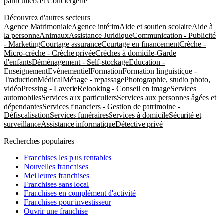
particuliers
et
Conciergerie
Découvrez d'autres secteurs
Agence Matrimoniale
Agence intérim
Aide et soutien scolaire
Aide à
la personne
Animaux
Assistance Juridique
Communication - Publicité
- Marketing
Courtage assurance
Courtage en financement
Crèche -
Micro-crèche - Crèche privée
Crèches à domicile-Garde
d'enfants
Déménagement - Self-stockage
Education -
Enseignement
Evènementiel
Formation
Formation linguistique -
Traduction
Médical
Ménage - repassage
Photographie, studio photo,
vidéo
Pressing - Laverie
Relooking - Conseil en image
Services
automobiles
Services aux particuliers
Services aux personnes âgées et
dépendantes
Services financiers - Gestion de patrimoine -
Défiscalisation
Services funéraires
Services à domicile
Sécurité et
surveillance
Assistance informatique
Détective privé
Recherches populaires
Franchises les plus rentables
Nouvelles franchises
Meilleures franchises
Franchises sans local
Franchises en complément d'activité
Franchises pour investisseur
Ouvrir une franchise