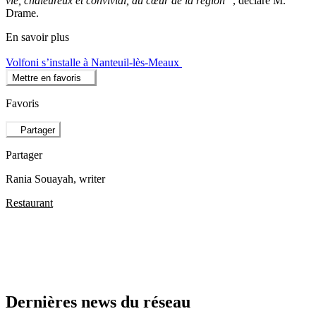
vie, chaleureux et convivial, au cœur de la région
”, déclare M.
Drame.
En savoir plus
Volfoni s’installe à Nanteuil-lès-Meaux
Mettre en favoris
Favoris
Partager
Partager
Rania Souayah
, writer
Restaurant
Dernières news du réseau