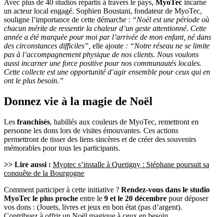
Avec plus de 40 studios répartis à travers le pays,
MyoTec
incarne
un acteur local engagé. Sophien Boustani, fondateur de MyoTec,
souligne l’importance de cette démarche :
“Noël est une période où
chacun mérite de ressentir la chaleur d’un geste attentionné. Cette
année a été marquée pour moi par l’arrivée de mon enfant, né dans
des circonstances difficiles”,
elle ajoute
: “Notre réseau ne se limite
pas à l’accompagnement physique de nos clients. Nous voulons
aussi incarner une force positive pour nos communautés locales.
Cette collecte est une opportunité d’agir ensemble pour ceux qui en
ont le plus besoin.”
Donnez vie à la magie de Noël
Les
franchisés
, habillés aux couleurs de MyoTec, remettront en
personne les dons lors de visites émouvantes. Ces actions
permettront de tisser des liens sincères et de créer des souvenirs
mémorables pour tous les participants.
>> Lire aussi :
Myotec s’installe à Quetigny : Stéphane poursuit sa
conquête de la Bourgogne
Comment participer à cette initiative ?
Rendez-vous dans le studio
MyoTec le plus proche
entre le
9 et le 20 décembre
pour déposer
vos dons : (Jouets, livres et jeux en bon état (pas d’argent).
Contribuez à offrir un Noël magique à ceux en besoin.