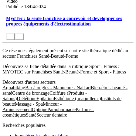
Vidéo
Publié le 18/04/2024
MyoTec : la seule franchise à concevoir et développer ses
propres équipements d'électrostimulation
Ce réseau est également présent sur notre site thématique dédié au
secteur Franchises Santé-Beauté-Forme
Découvrez sa fiche détaillée dans la rubrique Sport - Fitness :
MYOTEC sur
Franchises Santé-Beauté-Forme
et
Sport - Fitness
Découvrez d'autres secteurs
Aquabiking
Bar à ongles - Manucure - Nail art
Bien-être - beauté -
santé
Centre de bronzage
Coiffure (Produits -
Salons)
Diététique
Epilation
Esthétique ( maquilleur )
Instituts de
beauté
Massage - Spa
Minceur -
Amincissement
Optique
Parapharmacie
Parfums -
cosmétiques
Santé
Secteur dentaire
Recherches populaires
Franchises les plus rentables