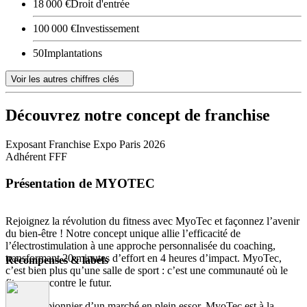
18 000 €
Droit d'entrée
100 000 €
Investissement
50
Implantations
Voir les autres chiffres clés
Découvrez notre concept de franchise
Exposant Franchise Expo Paris 2026
Adhérent FFF
Présentation de MYOTEC
Rejoignez la révolution du fitness avec MyoTec et façonnez l’avenir
du bien-être ! Notre concept unique allie l’efficacité de
l’électrostimulation à une approche personnalisée du coaching,
transformant 20 minutes d’effort en 4 heures d’impact. MyoTec,
Récompenses & labels
c’est bien plus qu’une salle de sport : c’est une communauté où le
fitness rencontre le futur.
Devenez pionnier d’un marché en plein essor. MyoTec est à la