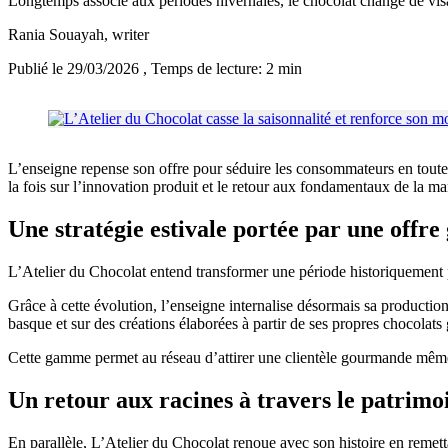
Longtemps associé aux périodes hivernales, le chocolat change de vis
Rania Souayah
, writer
Publié le 29/03/2026
, Temps de lecture: 2 min
L’enseigne repense son offre pour séduire les consommateurs en toutes s
la fois sur l’innovation produit et le retour aux fondamentaux de la m
Une stratégie estivale portée par une offre
L’Atelier du Chocolat entend transformer une période historiquement pl
Grâce à cette évolution, l’enseigne internalise désormais sa production
basque et sur des créations élaborées à partir de ses propres chocolats
Cette gamme permet au réseau d’attirer une clientèle gourmande même e
Un retour aux racines à travers le patrimoi
En parallèle, L’Atelier du Chocolat renoue avec son histoire en remet