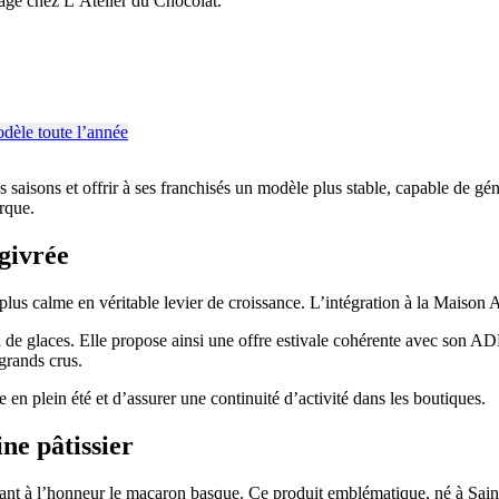
age chez L’Atelier du Chocolat.
aisons et offrir à ses franchisés un modèle plus stable, capable de géné
arque.
 givrée
us calme en véritable levier de croissance. L’intégration à la Maison A
 de glaces. Elle propose ainsi une offre estivale cohérente avec son ADN,
 grands crus.
n plein été et d’assurer une continuité d’activité dans les boutiques.
ne pâtissier
tant à l’honneur le macaron basque. Ce produit emblématique, né à Saint