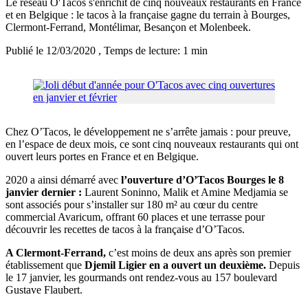
Le réseau O'Tacos s'enrichit de cinq nouveaux restaurants en France
et en Belgique : le tacos à la française gagne du terrain à Bourges,
Clermont-Ferrand, Montélimar, Besançon et Molenbeek.
Publié le 12/03/2020
, Temps de lecture: 1 min
Chez O’Tacos, le développement ne s’arrête jamais : pour preuve,
en l’espace de deux mois, ce sont cinq nouveaux restaurants qui ont
ouvert leurs portes en France et en Belgique.
2020 a ainsi démarré avec
l’ouverture d’O’Tacos Bourges le 8
janvier dernier :
Laurent Soninno, Malik et Amine Medjamia se
sont associés pour s’installer sur 180 m² au cœur du centre
commercial Avaricum, offrant 60 places et une terrasse pour
découvrir les recettes de tacos à la française d’O’Tacos.
A Clermont-Ferrand,
c’est moins de deux ans après son premier
établissement que
Djemil Ligier en a ouvert un deuxième.
Depuis
le 17 janvier, les gourmands ont rendez-vous au 157 boulevard
Gustave Flaubert.