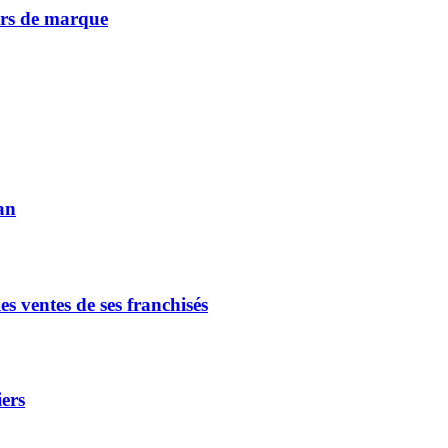
vers de marque
an
s ventes de ses franchisés
iers