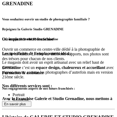
GRENADINE
Vous souhaitez ouvrir un studio de photographie familiale ?
Rejoignez la Galerie Studio GRENADINE
Où implanter votre franchise
Le concept de Studio Photo Grenadine
Ouvrir un commerce en centre-ville dédié à la photographie de
Les spécificités de l’emplacement idéal :
famille en studio. Livrées sur différents supports, nos photos sont
des trésors pour chacun de nos clients.
Le magasin doit avoir un esprit artisanal avec un relief haut de
gamme.
Grenadine
c’est un
espace design, chaleureux et accueillant
avec
pignon sur rue comme les photographes d’autrefois mais en version
Formation & assistance
21ème siècle.
Nos différents services sont :
Nos engagements auprès de nos futurs franchisés :
Portrait
Avec la Franchise Galerie et Studio Grenadine, nous mettons à
Grossesse
disposition notre concept à des futurs photographes, voici ce
Bébé
En savoir plus
qu’il comprend :
Famille
Grande famille
Un cahier des charges pour trouver un emplacement de