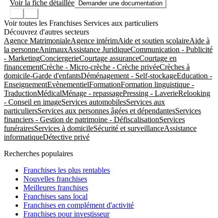
Voir la fiche détaillée
Demander une documentation
Voir toutes les Franchises Services aux particuliers
Découvrez d'autres secteurs
Agence Matrimoniale
Agence intérim
Aide et soutien scolaire
Aide à
la personne
Animaux
Assistance Juridique
Communication - Publicité
- Marketing
Conciergerie
Courtage assurance
Courtage en
financement
Crèche - Micro-crèche - Crèche privée
Crèches à
domicile-Garde d'enfants
Déménagement - Self-stockage
Education -
Enseignement
Evènementiel
Formation
Formation linguistique -
Traduction
Médical
Ménage - repassage
Pressing - Laverie
Relooking
- Conseil en image
Services automobiles
Services aux
particuliers
Services aux personnes âgées et dépendantes
Services
financiers - Gestion de patrimoine - Défiscalisation
Services
funéraires
Services à domicile
Sécurité et surveillance
Assistance
informatique
Détective privé
Recherches populaires
Franchises les plus rentables
Nouvelles franchises
Meilleures franchises
Franchises sans local
Franchises en complément d'activité
Franchises pour investisseur