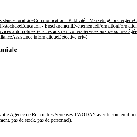
sistance Juridique
Communication - Publicité - Marketing
Conciergerie
C
f-stockage
Education - Enseignement
Evènementiel
Formation
Formation
rvices automobiles
Services aux particuliers
Services aux personnes âgée
illance
Assistance informatique
Détective privé
oniale
ez votre Agence de Rencontres Sérieuses TWODAY avec le soutien d’une e
ement, pas de stock, pas de personnel).