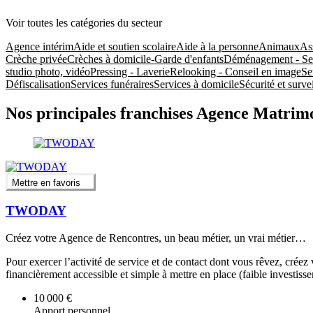
Voir toutes les catégories du secteur
Agence intérim
Aide et soutien scolaire
Aide à la personne
Animaux
As
Crèche privée
Crèches à domicile-Garde d'enfants
Déménagement - Sel
studio photo, vidéo
Pressing - Laverie
Relooking - Conseil en image
Se
Défiscalisation
Services funéraires
Services à domicile
Sécurité et surve
Nos principales franchises Agence Matrim
Mettre en favoris
TWODAY
Créez votre Agence de Rencontres, un beau métier, un vrai métier…
Pour exercer l’activité de service et de contact dont vous rêvez, cré
financièrement accessible et simple à mettre en place (faible investiss
10 000 €
Apport personnel