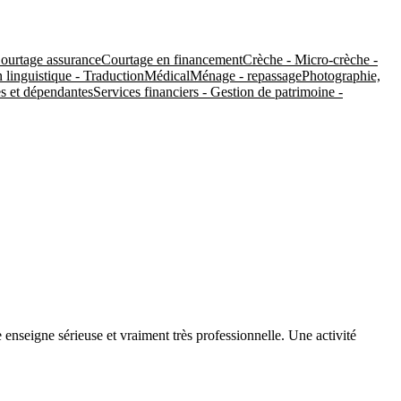
ourtage assurance
Courtage en financement
Crèche - Micro-crèche -
 linguistique - Traduction
Médical
Ménage - repassage
Photographie,
s et dépendantes
Services financiers - Gestion de patrimoine -
nseigne sérieuse et vraiment très professionnelle. Une activité