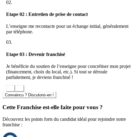
secondaire), de la ville d’implémentation, du nombre de
02.
postes candidats installés, des partenariats établis avec les
auto-écoles locales.
Etape 02 : Entretien de prise de contact
Retour sur investissement : entre 1 an et 2 ans selon le modèle
Nous contacter pour des exemples de rentabilité selon le
L’enseigne me recontacte pour un échange initial, généralement
modèle qui vous intéresse.
par téléphone.
03.
Etape 03 : Devenir franchisé
Je bénéficie du soutien de l’enseigne pour concrétiser mon projet
(financement, choix du local, etc.). Si tout se déroule
parfaitement, je deviens franchisé !
Convaincu ? Discutons-en !
Cette Franchise est-elle faite pour vous ?
Découvrez les points forts du candidat idéal pour rejoindre notre
franchise :