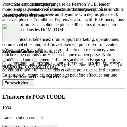
Pointcode est une marque française de Pearson VUE, leader
Casier judiciaire vierge
mondial de la prestation d’examens sur ordinateur, qui assure
Ne pas avoir exercé une activité d’enseignement à la conduite
l’examen du code de la route au Royaume-Uni depuis plus de 10
les 3 dernières années
Récompenses & labels
ans avec plus de 25 millions d’épreuves à son actif. En France, nous
disposons d’un réseau solide de plus de 90 centres d’examen en
métropole et dans les DOM-TOM.
Avec Pointcode, bénéficiez d’un support marketing, opérationnel,
commercial et technique. L’investissement pour ouvrir un centre
d’examen est très faible : sans droit d’entrée ni redevance, vous
Formation & assistance
Exposant Franchise Expo Paris 2026
touchez une commission HT sur chaque examen passé. Notre
modèle s’adapte également à d’autres activités existantes (centre de
Cette enseigne est présente en tant qu'exposant au salon Franchise
contrôle technique, services cartes grises, assurance, banque, etc.) à
SUPPORT COMMERCIAL
Expo Paris.
condition d’avoir un espace clos et calme pour une salle d’examen.
La gestion du centre est très simple et peut être effectuée par une
Formation concurrence et terrain
seule personne.
Fourniture d’objets publicitaires
En savoir plus
Événementiel :
Pointcode offre une expérience unique aux candidats, accueillis par
Salon étudiant
des équipes professionnelles et chaleureuses. Les candidats peuvent
L’histoire de POINTCODE
Congrès auto-école
se présenter sans réservation, régler sur place et obtenir leurs
résultats en 24 heures. En cas d’échec, ils peuvent repasser leur code
SUPPORT MARKETING
1994
immédiatement. Les examens se déroulent sur des ordinateurs grand
écran pour une visibilité optimale des indices afin de passer le test
Publicité en ligne ciblée
Lancement du concept
dans les meilleures conditions.
Gestion de votre centre sur pointcode.fr
Campagne publicitaire sur Google, Facebook,