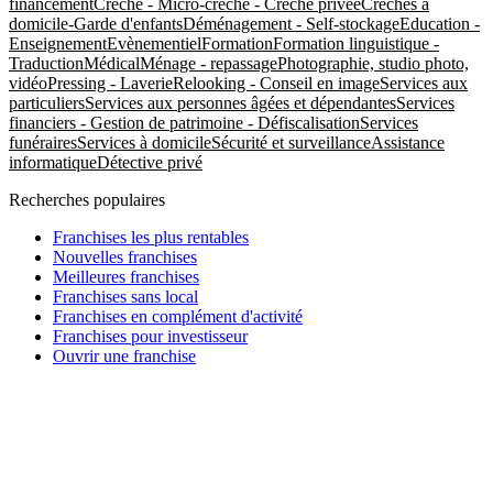
financement
Crèche - Micro-crèche - Crèche privée
Crèches à
domicile-Garde d'enfants
Déménagement - Self-stockage
Education -
Enseignement
Evènementiel
Formation
Formation linguistique -
Traduction
Médical
Ménage - repassage
Photographie, studio photo,
vidéo
Pressing - Laverie
Relooking - Conseil en image
Services aux
particuliers
Services aux personnes âgées et dépendantes
Services
financiers - Gestion de patrimoine - Défiscalisation
Services
funéraires
Services à domicile
Sécurité et surveillance
Assistance
informatique
Détective privé
Recherches populaires
Franchises les plus rentables
Nouvelles franchises
Meilleures franchises
Franchises sans local
Franchises en complément d'activité
Franchises pour investisseur
Ouvrir une franchise