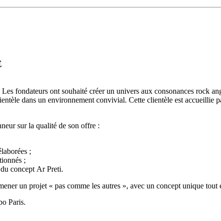
E
es. Les fondateurs ont souhaité créer un univers aux consonances rock 
ientèle dans un environnement convivial. Cette clientèle est accueillie p
eur sur la qualité de son offre :
élaborées ;
tionnés ;
e du concept Ar Preti.
de mener un projet « pas comme les autres », avec un concept unique to
po Paris.