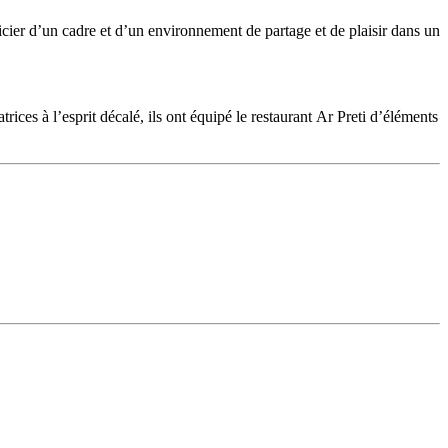
ficier d’un cadre et d’un environnement de partage et de plaisir dans un
ices à l’esprit décalé, ils ont équipé le restaurant Ar Preti d’éléments
n restaurant (création de société, recherche de financement, démarches
nce se vit également dans l’assiette avec 95% de produits frais finement
ires experts du recrutement de personnel en restauration.
.
 la gestion d’un restaurant Ar Preti :