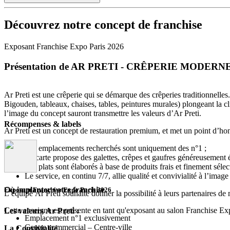
Découvrez notre concept de franchise
Exposant Franchise Expo Paris 2026
Présentation de AR PRETI - CRÊPERIE MODERN
Ar Preti est une crêperie qui se démarque des crêperies traditionnell
Bigouden, tableaux, chaises, tables, peintures murales) plongeant la cl
l’image du concept sauront transmettre les valeurs d’Ar Preti.
Récompenses & labels
Ar Preti est un concept de restauration premium, et met un point d’honn
Les emplacements recherchés sont uniquement des n°1 ;
La carte propose des galettes, crêpes et gaufres généreusement 
Les plats sont élaborés à base de produits frais et finement sélec
Le service, en continu 7/7, allie qualité et convivialité à l’imag
Où implanter votre franchise
Exposant Franchise Expo Paris 2026
L’équipe Ar Preti souhaite donner la possibilité à leurs partenaires 
Cette enseigne est présente en tant qu'exposant au salon Franchise Ex
Les valeurs Ar Preti :
Emplacement n°1 exclusivement
Centre commercial – Centre-ville
La Convivialité