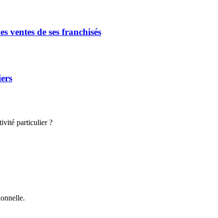
s ventes de ses franchisés
iers
vité particulier ?
onnelle.