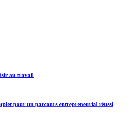
isir au travail
let pour un parcours entrepreneurial réussi