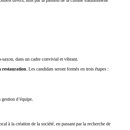
nels divers, unis par la passion de la cuisine traditionnelle
-saxon, dans un cadre convivial et vibrant.
a restauration
. Les candidats seront formés en trois étapes :
n gestion d’équipe.
al à la création de la société, en passant par la recherche de